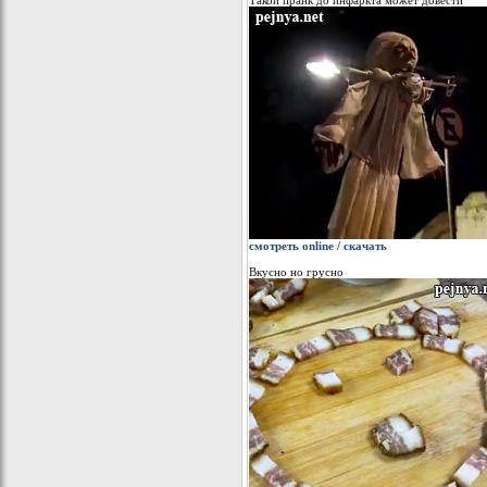
Такой пранк до инфаркта может довести
смотреть online / скачать
Вкусно но грусно