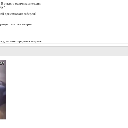
 В руках у мальчика апельсин.
уду?
мой для самогона заберем?
ращается к пассажирке:
жу, но окно придется закрыть.