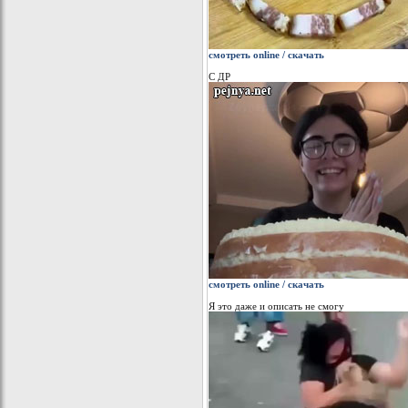
смотреть online / скачать
С ДР
смотреть online / скачать
Я это даже и описать не смогу