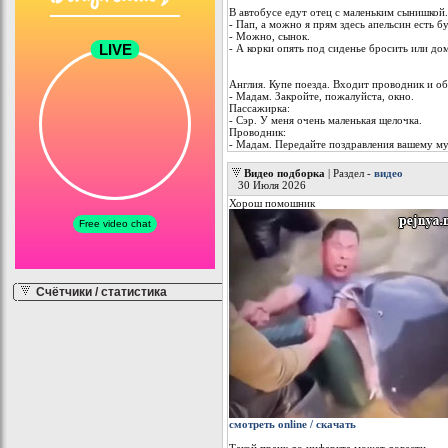
В автобусе едут отец с маленьким сынишкой.
- Пап, а можно я прям здесь апельсин есть б
- Можно, сынок.
- А корки опять под сиденье бросить или до
Англия. Купе поезда. Входит проводник и об
- Мадам. Закройте, пожалуйста, окно.
Пассажирка:
- Сэр. У меня очень маленькая щелочка.
Проводник:
- Мадам. Передайте поздравления вашему му
Видео подборка
| Раздел -
видео
30 Июля 2026
Хорош помошник
Счётчики / статистика
смотреть online / скачать