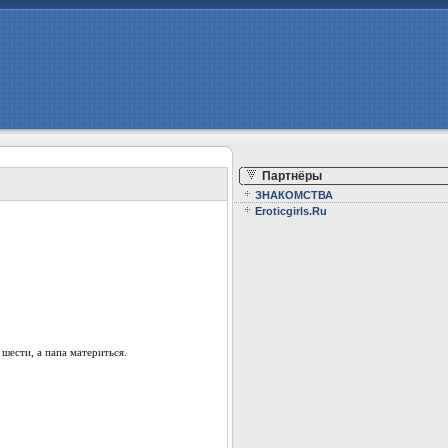
Партнёры
ЗНАКОМСТВА
Eroticgirls.Ru
шести, а папа материться.