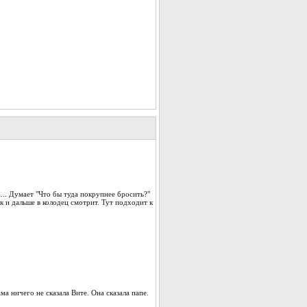
... Думает "Что бы туда покрупнее бросить?"
ик и дальше в колодец смотрит. Тут подходит к
ма ничего не сказала Вите. Она сказала папе.