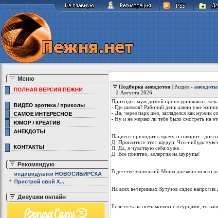
Меню
Подборка анекдотов
| Раздел -
анекдоты
ПОЛНАЯ ВЕРСИЯ ПЕЖНИ
2 Августа 2026
Приходит муж домой припозднившись, жена
ВИДЕО эротика / приколы
- Где шлялся? Рабочий день давно уже кончи
- Да, через парк шел, загляделся как мужик с
САМОЕ ИНТЕРЕСНОЕ
- Ну и не мерзко ли тебе было смотреть на эт
ЮМОР / КРЕАТИВ
АНЕКДОТЫ
Пациент приходит к врачу и говорит - докто
Д: Проглотите этот шуруп. Что-нибудь чувс
КОНТАКТЫ
П: Да, я чувствую себя хуже.
Д: Все понятно, аллергия на шурупы!
Рекомендую
В детстве маленький Миша доезжал только до 
индивидуалки НОВОСИБИРСКА
Пристрой свой Х...
На всех вечеринках Кутузов сидел напротив 
Девушки онлайн
Если есть на ночь молоко с огурцами, то ва