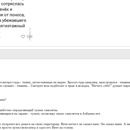
осмотрел туда - темно, ничегошеньки не видно. Бросил туда камушек, прислушался - тишина
 и слушает - тишина... Смотрит коза подбегает и прыг в колодец. "Ничего себе!" думает нар
зана?
ошибочно определяющий чужие самолеты.
ляющиеся на экране - чужие, поскольку своих самолетов в Албании нет.
 потратил все деньги на свою секретаршу. Витя ничего не сказал папе. Он сказал маме. А ма
н просто купил велосипед и одел его Вите на голову.