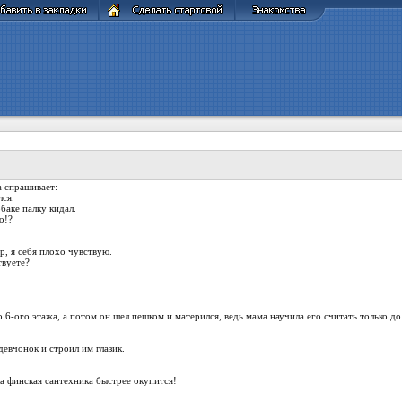
 спрашивает:
лся.
обаке палку кидал.
о!?
р, я себя плохо чувствую.
твуете?
6-ого этажа, а потом он шел пешком и матерился, ведь мама научила его считать только до 
девчонок и строил им глазик.
ша финская сантехника быстрее окупится!