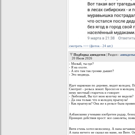
смотреть >>> (фоток - 24 шт.)
Подборка анекдотов
| Раздел -
анекдоты
20 Июля 2026
- Милый, ты где?
- Я на охоте.
- А кто там так громко дышит?
- Это медведь.
Идет наркоман по деревне, видит колодец. П
Смотрит - рельса лежит. Бросил ее в колодец
нему местный старичок и говорит:
- Любезный, Вы тут мою козочку не видели?
- Да она только что в колодец прыгнула!
- Как прыгнула? Она же к рельсе была привя
Албанскими учеными изобретен радар, без
Принцип действия прост: все самолеты, появ
Витя очень хотел велосипед. А папа нечаянно
А папа ничего не сказал ни маме, ни Вите. О