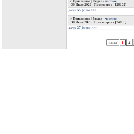
далее 29 фоток >>>
Видео подборка
| Раздел -
видео
30 Июля 2026
Хорош помошник
смотреть online / скачать
Такой пранк до инфаркта может довести
смотреть online / скачать
Вкусно но грусно