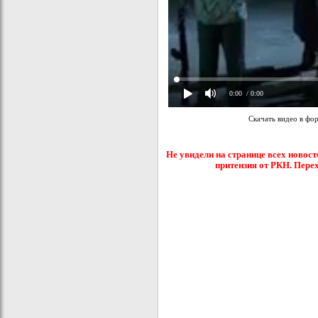
0:00
/ 0:00
Скачать видео в фо
Не увидели на странице всех новост
притензия от РКН. Пере