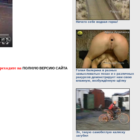
Ничего себе водная горка!
ереходите на
ПОЛНУЮ ВЕРСИЮ САЙТА
Голая балерина в разных
замысловатых позах и с различных
ракурсов демонстрирует нам свою
влажную, возбуждённую щёлку
Эх, такую самобеглую каляску
загубил