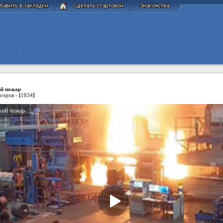
й пожар
отров -
[
1834
]
кий пожар