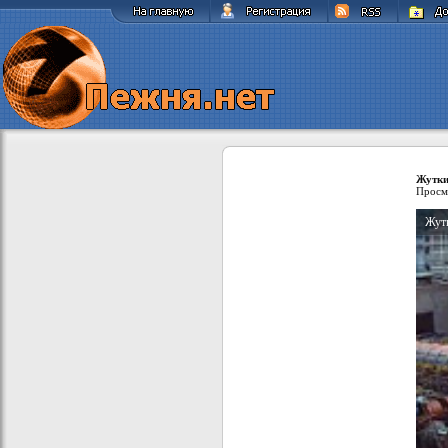
Жутки
Просм
Жут