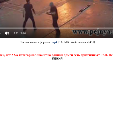
0:00
/ 0:00
Скачать видео в формате
.mp4
[
8.6
]
MB Файл скачан -
[
431
]
тей, нет XXX категорий? Значит на данный домен есть притензия от РКН. П
ПЕЖНЯ