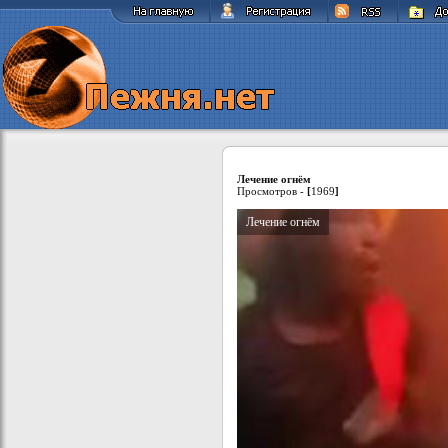
Лечение огнём
Просмотров -
[
1969
]
Лечение огнём