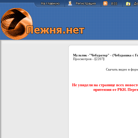
Мультик -"Чебуратор" - (Чебурашка с Го
Просмотров -
[
2207
]
Скачать видео в фор
Не увидели на странице всех новост
притензия от РКН. Пере