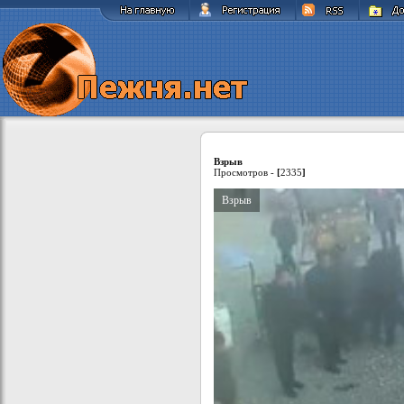
Взрыв
Просмотров -
[
2335
]
Взрыв