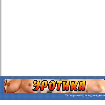
Просматривая сайт, вы подтверждаете св