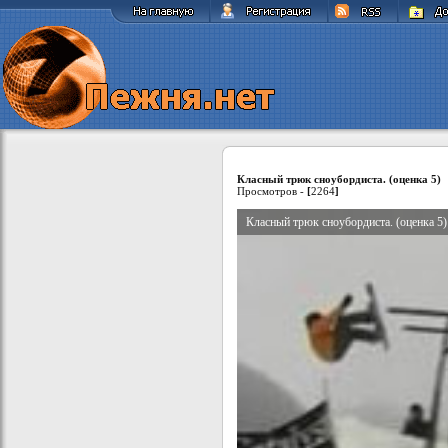
Класный трюк сноубордиста. (оценка 5)
Просмотров -
[
2264
]
Класный трюк сноубордиста. (оценка 5)