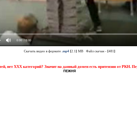
0:00
/ 0:00
Скачать видео в формате
.mp4
[
2.1
]
MB Файл скачан -
[
481
]
тей, нет XXX категорий? Значит на данный домен есть притензия от РКН. П
ПЕЖНЯ