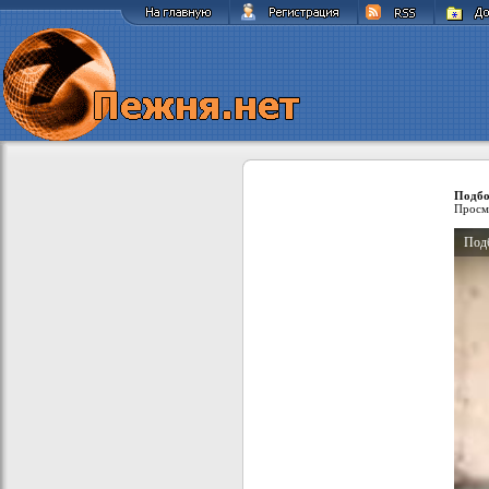
Подбо
Просм
Под