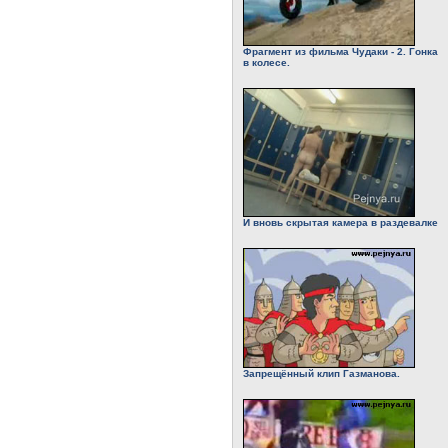
Фрагмент из фильма Чудаки - 2. Гонка
в колесе.
И вновь скрытая камера в раздевалке
Запрещённый клип Газманова.