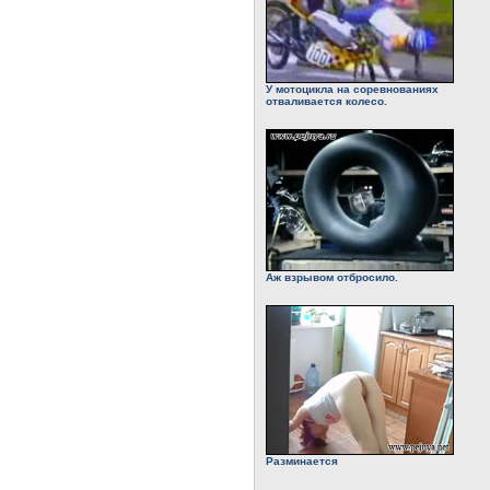
У мотоцикла на соревнованиях
отваливается колесо.
Аж взрывом отбросило.
Разминается