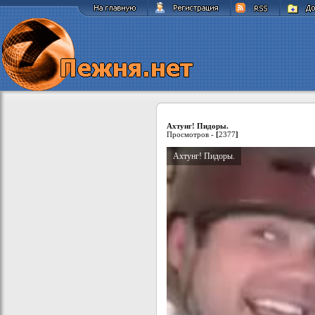
Ахтунг! Пидоры.
Просмотров -
[
2377
]
Ахтунг! Пидоры.