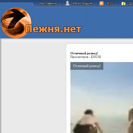
Отличный развод!
Просмотров -
[
2023
]
Отличный развод!