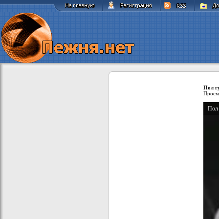
Пол г
Просм
Пол 