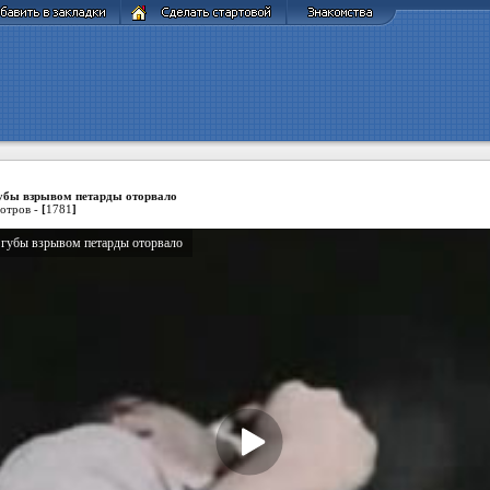
убы взрывом петарды оторвало
отров -
[
1781
]
губы взрывом петарды оторвало