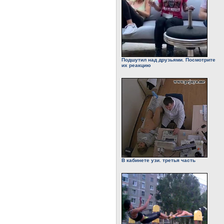
Подшутил над друзьями. Посмотрите
их реакцию
В кабинете узи. третья часть