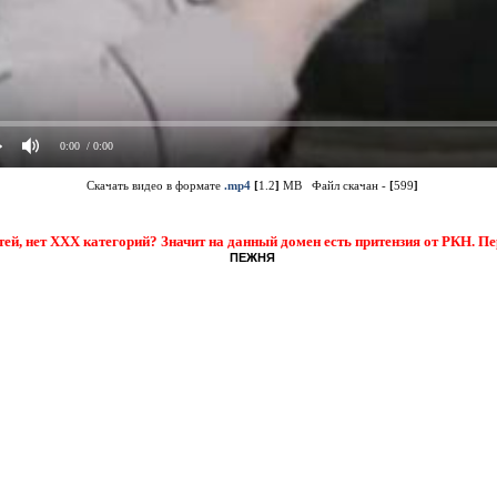
0:00
/ 0:00
Скачать видео в формате
.mp4
[
1.2
]
MB Файл скачан -
[
599
]
тей, нет XXX категорий? Значит на данный домен есть притензия от РКН. П
ПЕЖНЯ