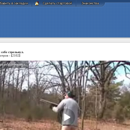
 себе стрельнул.
отров -
[
2102
]
я себе стрельнул.