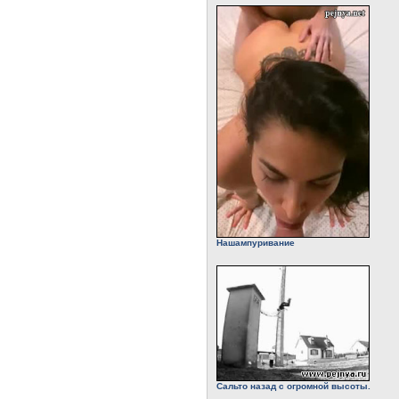
Нашампуривание
Сальто назад с огромной высоты.