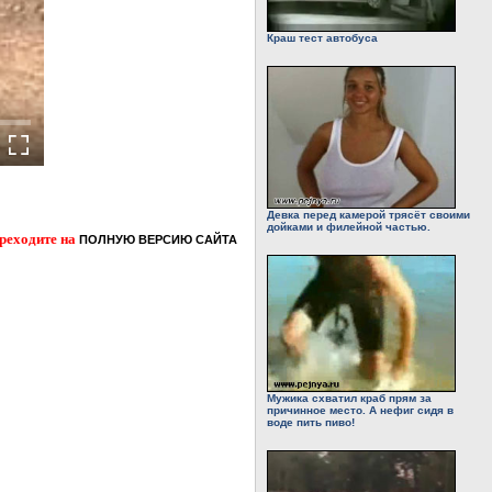
Краш тест автобуса
Девка перед камерой трясёт своими
дойками и филейной частью.
ереходите на
ПОЛНУЮ ВЕРСИЮ САЙТА
Мужика схватил краб прям за
причинное место. А нефиг сидя в
воде пить пиво!