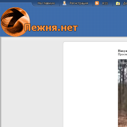
Нихуя
Просм
Ниху