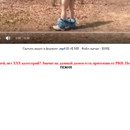
0:00
/ 0:00
Скачать видео в формате
.mp4
[
0.4
]
MB Файл скачан -
[
698
]
тей, нет XXX категорий? Значит на данный домен есть притензия от РКН. П
ПЕЖНЯ