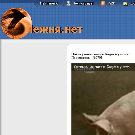
Очень умная свинья. Ходит в унитаз...
Просмотров -
[
1979
]
Очень умная свинья. Ходит в унитаз...