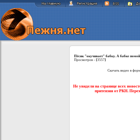
Пёсик "окучивает" бабку. А бабке помо
Просмотров -
[
3557
]
Скачать видео в фор
Не увидели на странице всех новост
притензия от РКН. Пере