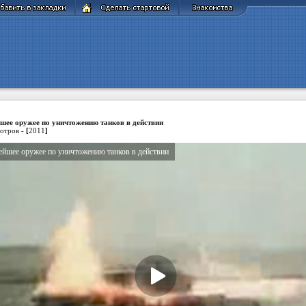
шее оружее по уничтожению танков в действии
отров -
[
2011
]
йшее оружее по уничтожению танков в действии