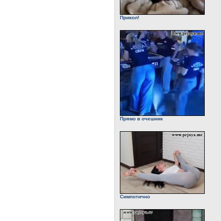
Прикол!
Прямо в очешник
Симпотично