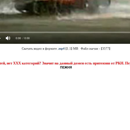
0:00
/ 0:00
Скачать видео в формате
.mp4
[
1.1
]
MB Файл скачан -
[
3577
]
тей, нет XXX категорий? Значит на данный домен есть притензия от РКН. П
ПЕЖНЯ