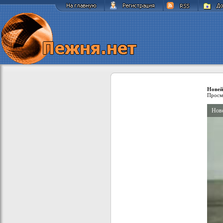
Новей
Просм
Нове