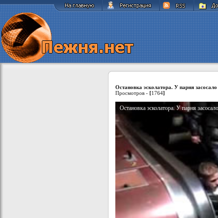
Остановка эсколатора. У парня засосало
Просмотров -
[
1764
]
Остановка эсколатора. У парня засосало