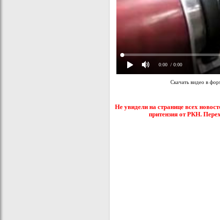
0:00
/ 0:00
Скачать видео в фо
Не увидели на странице всех новост
притензия от РКН. Пере