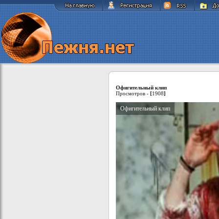
Офигительный клип
Просмотров -
[
1908
]
Офигительный клип