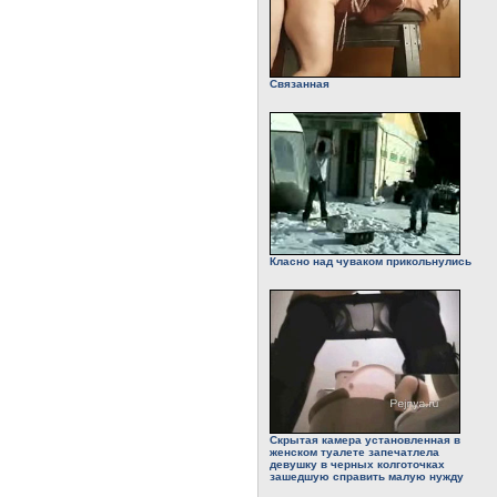
Связанная
Класно над чуваком прикольнулись
Скрытая камера установленная в
женском туалете запечатлела
девушку в черных колготочках
зашедшую справить малую нужду