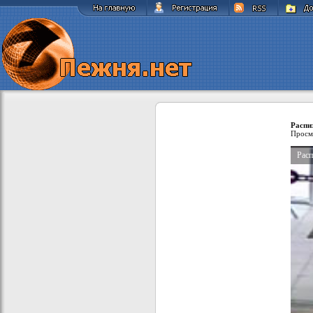
Распи
Просм
Расп