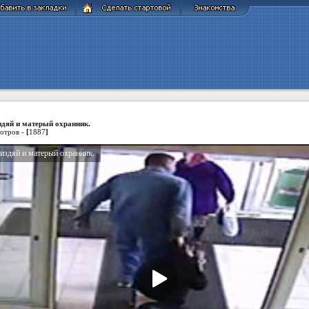
здяй и матерый охранник.
отров -
[
1887
]
издяй и матерый охранник.