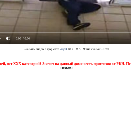
0:00
/ 0:00
Скачать видео в формате
.mp4
[
0.7
]
MB Файл скачан -
[
56
]
тей, нет XXX категорий? Значит на данный домен есть притензия от РКН. П
ПЕЖНЯ