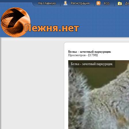
Белка - зачотный паркурщик
Просмотров -
[
1798
]
Белка - зачотный паркурщик