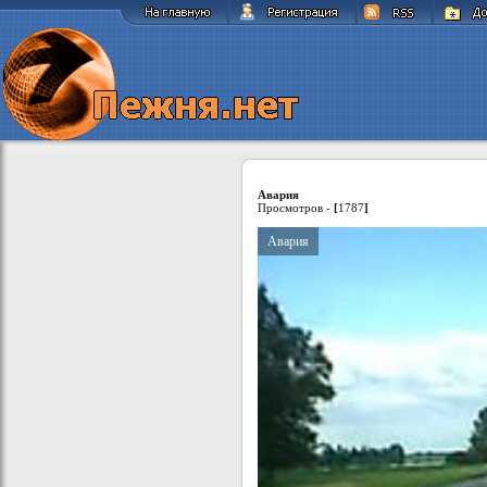
Авария
Просмотров -
[
1787
]
Авария