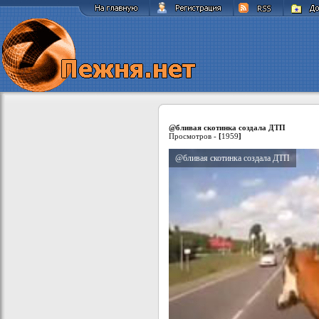
@бливая скотинка создала ДТП
Просмотров -
[
1959
]
@бливая скотинка создала ДТП