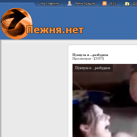
Пукнула и ...разбудила
Просмотров -
[
3597
]
Пукнула и ...разбудила