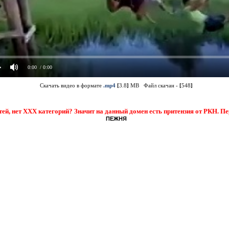
0:00
/ 0:00
Скачать видео в формате
.mp4
[
3.8
]
MB Файл скачан -
[
548
]
тей, нет XXX категорий? Значит на данный домен есть притензия от РКН. П
ПЕЖНЯ