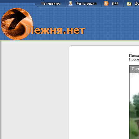
Писка
Просм
Пис