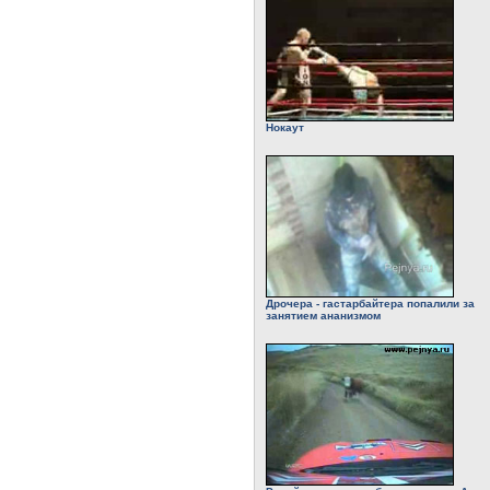
Нокаут
Дрочера - гастарбайтера попалили за
занятием ананизмом