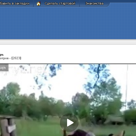
рь
отров -
[
2023
]
карь