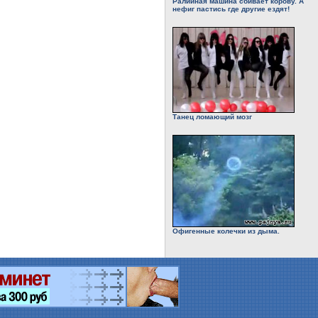
Ралийная машина сбивает корову. А
нефиг пастись где другие ездят!
Танец ломающий мозг
Офигенные колечки из дыма.