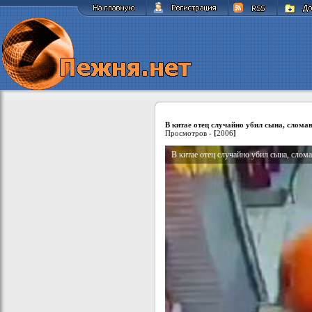
В китае отец случайно убил сына, слома
Просмотров -
[
2006
]
В китае отец случайно убил сына, слом