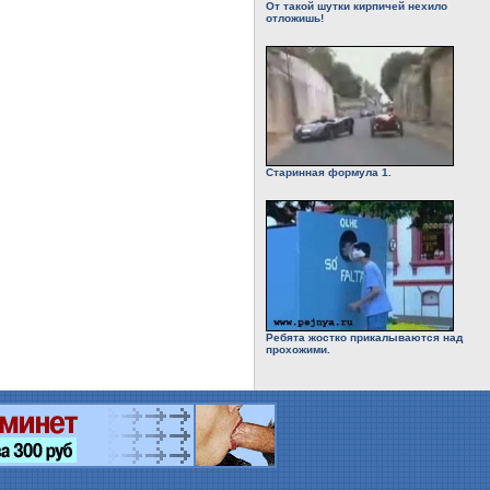
От такой шутки кирпичей нехило
отложишь!
Старинная формула 1.
Ребята жостко прикалываются над
прохожими.