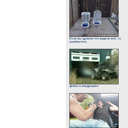
Если вы думали что видели всё, то
ошибаетесь
Дебил и квадроцикл.