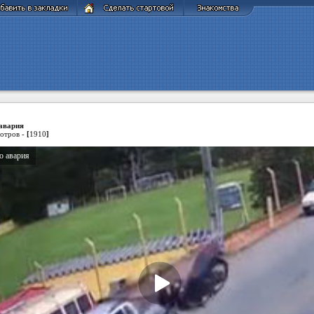
авария
отров -
[
1910
]
о авария