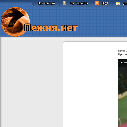
Мото 
Просм
Мот