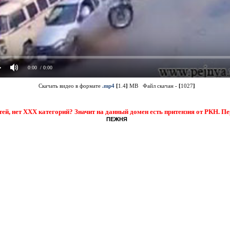
0:00
/ 0:00
Скачать видео в формате
.mp4
[
1.4
]
MB Файл скачан -
[
1027
]
тей, нет XXX категорий? Значит на данный домен есть притензия от РКН. П
ПЕЖНЯ