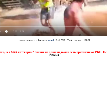
0:00
/ 0:00
Скачать видео в формате
.mp4
[
3.9
]
MB Файл скачан -
[
463
]
тей, нет XXX категорий? Значит на данный домен есть притензия от РКН. П
ПЕЖНЯ