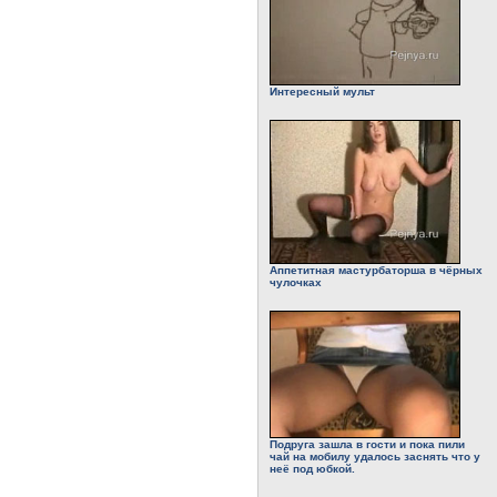
Интересный мульт
Аппетитная мастурбаторша в чёрных
чулочках
Подруга зашла в гости и пока пили
чай на мобилу удалось заснять что у
неё под юбкой.