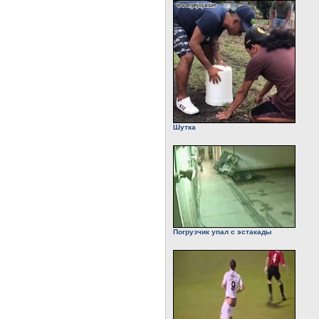
Шутка
Погрузчик упал с эстакады