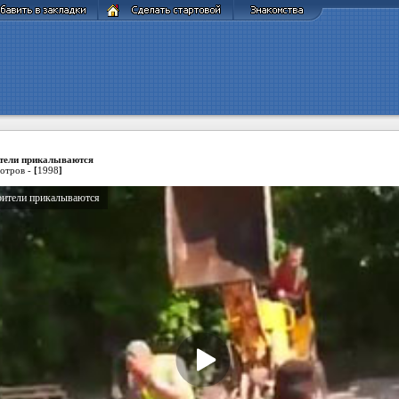
тели прикалываются
отров -
[
1998
]
оители прикалываются