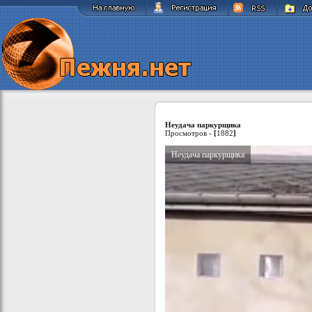
Неудача паркурщика
Просмотров -
[
1882
]
Неудача паркурщика