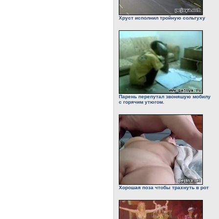
Хруст исполнил тройную сольтуху
Парень перепутал звоняшую мобилу
с горячим утюгом.
Хорошая поза чтобы трахнуть в рот