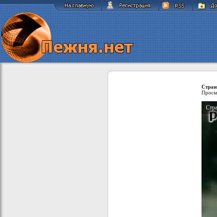
Стран
Просм
Стра