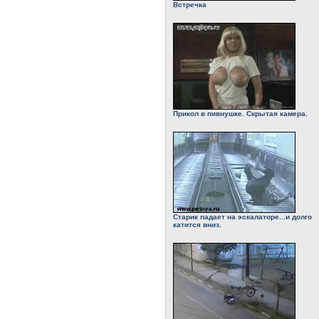
Встречка
Прикол в пивнушке. Скрытая камера.
Старик падает на эскалаторе...и долго
катится вниз.