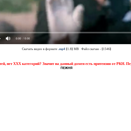
0:00
/ 0:00
Скачать видео в формате
.mp4
[
1.8
]
MB Файл скачан -
[
1546
]
тей, нет XXX категорий? Значит на данный домен есть притензия от РКН. П
ПЕЖНЯ