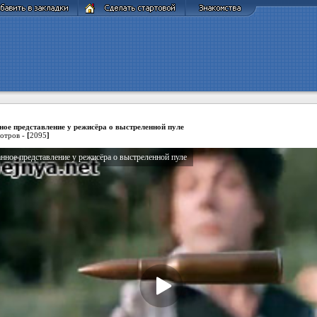
ное представление у режисёра о выстреленной пуле
отров -
[
2095
]
нное представление у режисёра о выстреленной пуле