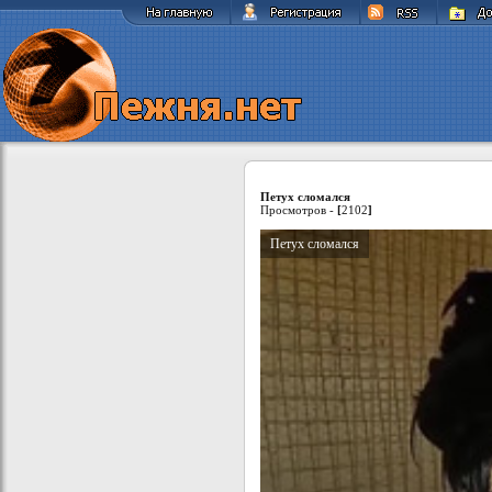
Петух сломался
Просмотров -
[
2102
]
Петух сломался