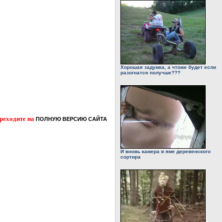
Хорошая задумка, а чтоже будет если
разогнатся получше???
ереходите на
ПОЛНУЮ ВЕРСИЮ САЙТА
И вновь камера в яме деревенского
сортира