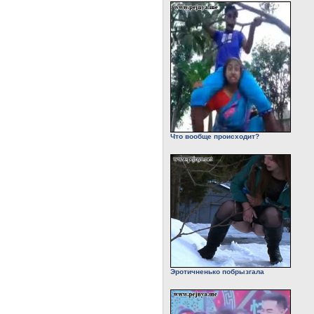
Что вообще происходит?
Эротичненько побрызгала