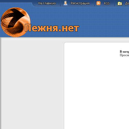
В метр
Просм