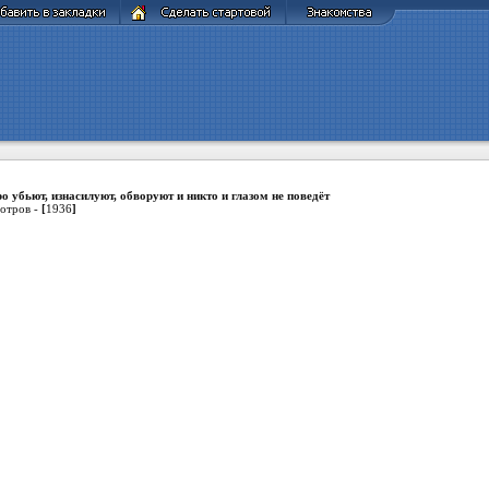
о убьют, изнасилуют, обворуют и никто и глазом не поведёт
отров -
[
1936
]