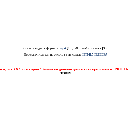
Скачать видео в формате
.mp4
[
2.6
]
MB Файл скачан -
[
95
]
Переключится для просмотра с помощью
HTML5 ПЛЕЕРА
тей, нет XXX категорий? Значит на данный домен есть притензия от РКН. П
ПЕЖНЯ