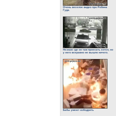
Очень веселое видео про Робина
Гуда.
Незнаю где он там проехать хотел, но
у него всеравно не вышло ничего.
Бабы умеют взбодрить