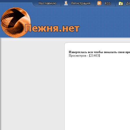
Извертелась вся чтобы показать свои пре
Просмотров -
[
21403
]