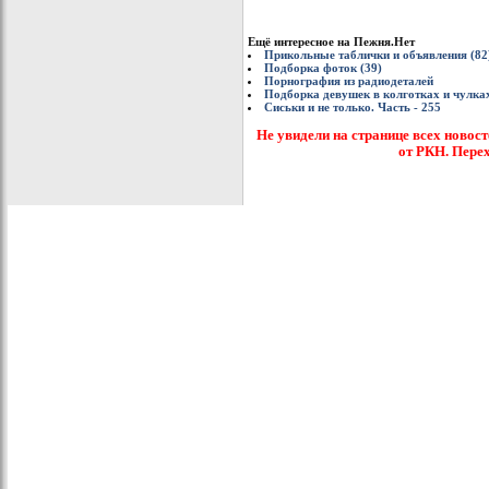
Ещё интересное на Пежня.Нет
Прикольные таблички и объявления (82
Подборка фоток (39)
Порнография из радиодеталей
Подборка девушек в колготках и чулках
Сиськи и не только. Часть - 255
Не увидели на странице всех новост
от РКН. Пере