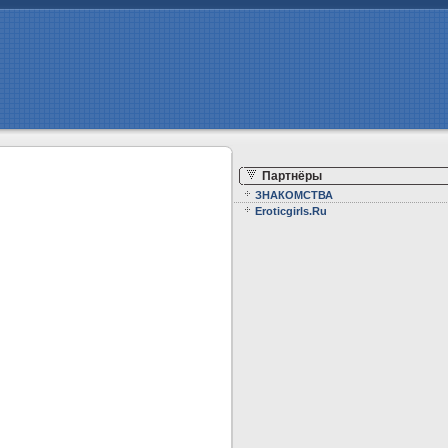
Партнёры
ЗНАКОМСТВА
Eroticgirls.Ru