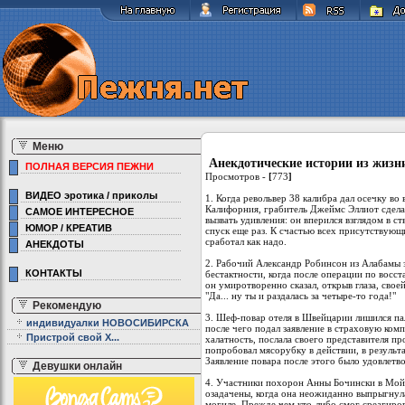
Меню
Анекдотические истории из жизн
ПОЛНАЯ ВЕРСИЯ ПЕЖНИ
Просмотров -
[
773
]
ВИДЕО эротика / приколы
1. Когда револьвер 38 калибра дал осечку во
Калифорния, грабитель Джеймс Эллиот сделал
САМОЕ ИНТЕРЕСНОЕ
вызвать удивления: он вперился взглядом в с
ЮМОР / КРЕАТИВ
спуск еще раз. К счастью всех присутствующи
сработал как надо.
АНЕКДОТЫ
2. Рабочий Александр Робинсон из Алабамы 
КОНТАКТЫ
бестактности, когда после операции по восст
он умиротворенно сказал, открыв глаза, свое
"Да... ну ты и раздалась за четыре-то года!"
Рекомендую
3. Шеф-повар отеля в Швейцарии лишился пал
индивидуалки НОВОСИБИРСКА
после чего подал заявление в страховую ком
Пристрой свой Х...
халатность, послала своего представителя пр
попробовал мясорубку в действии, в результ
Заявление повара после этого было удовлетв
Девушки онлайн
4. Участники похорон Анны Бочински в Мойн
озадачены, когда она неожиданно выпрыгнула 
могиле. Прежде чем кто-либо смог среагиро