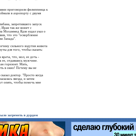
равии приговорили филиппинца к
поймали в аэропорту с двумя
ибана, запретившего запуск
 Иран так же воюет с
ла Мохаммед Ядзи издал указ о
вив, что это "оскорбление
м Запада".
ричину сильного вздутия живота
уты для того, чтобы сказать:
 врача, что, мол, ее дочь -
а ее, отдавшись мужчине.
ан горизонт. Мать,
еть в окно! Почему вы не
 сказал доктор. "Просто когда
казалась звезда, и затем
ут опять, чтобы помочь мне
было загреметь в дурдом