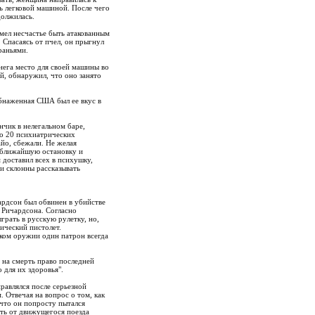
ь легковой машиной. После чего
должилась.
ел несчастье быть атакованным
 Спасаясь от пчел, он прыгнул
раньями.
нега место для своей машины во
й, обнаружил, что оно занято
Обнаженная США был ее вкус в
нчик в нелегальном баре,
то 20 психиатрических
айо, сбежали. Не желая
а ближайшую остановку и
 доставил всех в психушку,
 и склонны рассказывать
ардсон был обвинен в убийстве
. Ричардсона. Согласно
рать в русскую рулетку, но,
ический пистолет.
ском оружии один патрон всегда
 на смерть право последней
 для их здоровья".
равлялся после серьезной
 Отвечая на вопрос о том, как
 что он попросту пытался
ыть от движущегося поезда