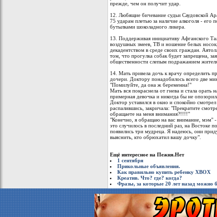
прежде, чем он получит удар.
12. Любящие бичевание судьи Саудовской А
75 ударам плетью за наличие алкоголя - его 
бутылками шоколадного ликера.
13. Поддерживая инициативу Афганского Тал
воздушных змеев, ТВ и ношение белых носок,
декадентством в среде своих граждан. Аятол
том, что прогулка собак будет запрещена, зая
общественности слепым подражанием жителя
14. Мать привела дочь к врачу определить п
дочери. Доктору понадобилось всего две мин
"Помилуйте, да она ж беременна!"
Мать вся покраснела от гнева и стала орать на
примерная девочка и никогда бы не опозорил
Доктор уставился в окно и спокойно смотрел 
распалившись, закричала: "Прекратите смотр
обращаете на меня внимания?!!!!"
"Конечно, я обращаю на вас внимание, мэм" -
это случилось в последний раз, на Востоке по
появились три мудреца. Я надеюсь, они прид
выяснить, кто обрюхатил вашу дочку".
Ещё интересное на Пежня.Нет
1 сентября
Прикольные объявления.
Как правильно купить ребенку XBOX
Креатив. Что? где? когда?
Фразы, за которые 20 лет назад можно 