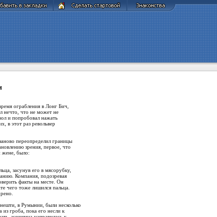
и
 время ограбления в Лонг Бич,
 нечто, что не может не
твол и попробовал нажать
х, в этот раз револьвер
заново переопределил границы
ановлению зрения, первое, что
й жене, было:
ьца, засунув его в мясорубку,
панию. Компания, подозревая
оверить факты на месте. Он
ате чего тоже лишился пальца.
орено.
ешти, в Румынии, были несколько
из гроба, пока его несли к
вать, женщина направилась к