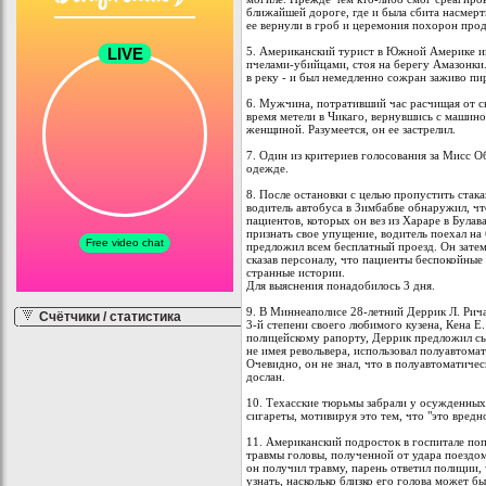
ближайшей дороге, где и была сбита насмерт
ее вернули в гроб и церемония похорон про
5. Американский турист в Южной Америке им
пчелами-убийцами, стоя на берегу Амазонки.
в реку - и был немедленно сожран заживо пи
6. Мужчина, потративший час расчищая от с
время метели в Чикаго, вернувшись с машино
женщиной. Разумеется, он ее застрелил.
7. Один из критериев голосования за Мисс 
одежде.
8. После остановки с целью пропустить стака
водитель автобуса в Зимбабве обнаружил, ч
пациентов, которых он вез из Хараре в Булав
признать свое упущение, водитель поехал н
предложил всем бесплатный проезд. Он затем
сказав персоналу, что пациенты беспокойные
странные истории.
Для выяснения понадобилось 3 дня.
9. В Миннеаполисе 28-летний Деррик Л. Рич
Счётчики / статистика
3-й степени своего любимого кузена, Кена Е
полицейскому рапорту, Деррик предложил сыг
не имея револьвера, использовал полуавтомат
Очевидно, он не знал, что в полуавтоматиче
дослан.
10. Техасские тюрьмы забрали у осужденных
сигареты, мотивируя это тем, что "это вредно
11. Американский подросток в госпитале поп
травмы головы, полученной от удара поездом.
он получил травму, парень ответил полиции,
узнать, насколько близко его голова может б