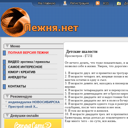
Меню
Детские шалости
ПОЛНАЯ ВЕРСИЯ ПЕЖНИ
Просмотров -
[
725
]
ВИДЕО эротика / приколы
От нечего делать, что тоже показательно, я 
позволил себе в жизни. Уверен, что дорогим
САМОЕ ИНТЕРЕСНОЕ
ЮМОР / КРЕАТИВ
1. В возрасте двух лет я приметил на тротуар
2. В возрасте четырех лет, впервые попав в м
АНЕКДОТЫ
вазочек остатки в одну и съел.
3. В возрасте девяти лет, находясь в пионерл
КОНТАКТЫ
веревке.
4. В возрасте четырнадцати лет я перекусил 
5. В возрасте девятнадцати лет я бросил кир
Рекомендую
6. В возрасте двадцати лет я надел тонкие 
7. В возрасте двадцати же лет я полез в бочку
индивидуалки НОВОСИБИРСКА
8. В возрасте двадцати одного года я разогр
Пристрой свой Х...
голубцами, после чего вонзил в нее нож.
9. В том же возрасте я женился.
10. В возрасте двадцати трех лет я прихватил
Девушки онлайн
балюстрады, когда доехал до эскалаторного в
Еще много чего - по сути, вся жизнь.