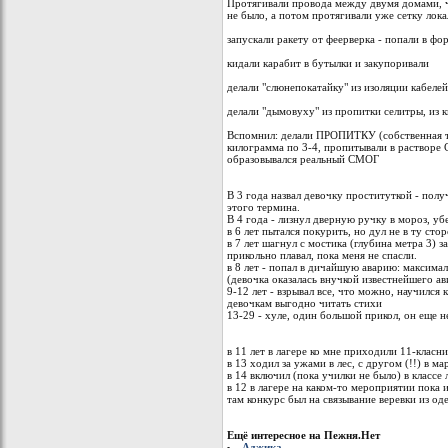
Протягивали провода между двумя домами, ч
не было, а потом протягивали уже сетку лок
запускали ракету от феерверка - попали в фо
кидали карабит в бутылки и закупоривали
делали "слюнепокатайку" из изоляции кабеле
делали "дымовуху" из пропитки селитры, из 
Вспомнил: делали ПРОПИТКУ (собственная те
килограмма по 3-4, пропитывали в растворе
образовывался реальный СМОГ
В 3 года назвал девочку проституткой - пол
этого термина.
В 4 года - лизнул дверную ручку в мороз, уб
в 6 лет пытался покурить, но дул не в ту сто
в 7 лет шагнул с мостика (глубина метра 3) з
прикольно плавал, пока меня не спасли.
в 8 лет - попал в дичайшую аварию: максима
(девочка оказалась внучкой известнейшего а
9-12 лет - взрывал все, что можно, научился
девочкам выгодно читать стихи
13-29 - хуле, один большой прикол, он еще н
в 11 лет в лагере ко мне приходили 11-класн
в 13 ходил за ужами в лес, с другом (!!) в ма
в 14 включил (пока училки не было) в классе
в 12 в лагере на каком-то мероприятии пока 
там конкурс был на связывание веревки из од
Ещё интересное на Пежня.Нет
Аджика.