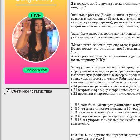
Я в возрасте лет 5 сунул в розетку ножницы
концами."
"шпилька в розетку (3 года), нашел на улице
гранаты в пьяном виде (19 лет), проявления
начальству (неоднократно), распитие из гор
американского посольства (35 лет)... мелочи,
"дааа. было дело. в возрасте лет пяти сидел
ртутные шарики.. а еще шпильки в розетки н
"Много всего, конечно, тут еще отсортировы
Но первое же, что вспомнил - подбрасывани
10?).
А вот про электричество - буквально года 3 
компьютерному УПСу."
"в год рисовала какашками на стене. вроде, с
в три ушла из очереди на регистрацию авиар
выброшенную родителями в мусор за предел
в пять ушла из дома в пустыню Гоби искать 
в восемь порезала мамину юбку на халатики 
в 14 решила нагреть кипятильником воды в п
в 21 открыла скороварку с гороховым супом
Счётчики / статистика
в 22 переспала с наркоманом. у него через 
1. В 3 года была настигнута родителями в ту
2. В 5 лет лизнула языком железяку в 10 град
3. В этом же возрасте заболела восполением 
4. В 4 года снимала трусы в децком саду пер
5. В 13 лет укоротила несколько своих юбок 
невозможно.
помните такие двустволки-переломки детские
прикручены к стволу?