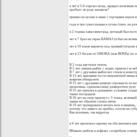
я лет в 5-6 отрезал леску, зарядил железным
пробъет ли руку насквозь?
пришел на кухню к маме с торчащим пером в 
года в три сувал пальцы в огонь (свои, на ру
в 2 годика хавал виноград, который был пос
лет в 7 брал на таран КАМАЗ (я был на велик
лет в 10 клали кирпичи под трамвай (играли 
лет в 13 бегали от ОМОНА (или ВОХРа) по т
В 2 года научился читать
В 5 лет, увидев рыбку с лодки, прыгнул за н
В 7 лет с друзьями выбил все стекла в новост
В 13 лет, выплавив тол из минометной мины 
вовремя обнаружен
В 15 лет с друзьями решили стрельнуть из к
прорезаны, однокласснику разворотило руку
В 15 лет пытался в домашних условиях создат
также пострадала
В 16 лет на спор прыгнул с 3 этажа, коленкой
таким же образом сломал пятку
В 19 лет тренировался метать нож в мишень, 
потому что никого не прибил, хотели на губу
Как вспомню, так вздрогну
в 6 лет приложил скрепку на оба контакта ш
Вбивали дюбель в асфальт, соскребали селитр