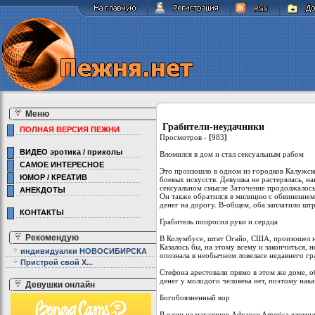
Меню
Грабители-неудачники
ПОЛНАЯ ВЕРСИЯ ПЕЖНИ
Просмотров -
[
983
]
ВИДЕО эротика / приколы
Вломился в дом и стал сексуальным рабом
САМОЕ ИНТЕРЕСНОЕ
Это произошло в одном из городков Калужско
ЮМОР / КРЕАТИВ
боевых искусств. Девушка не растерялась, н
сексуальном смысле Заточение продолжалось 
АНЕКДОТЫ
Он также обратился в милицию с обвинением
денег на дорогу. В-общем, оба заплатили штр
КОНТАКТЫ
Грабитель попросил руки и сердца
Рекомендую
В Колумбусе, штат Огайо, США, произошел не
Казалось бы, на этому всему и закончиться,
индивидуалки НОВОСИБИРСКА
опознала в необычном ловеласе недавнего гр
Пристрой свой Х...
Стефона арестовали прямо в этом же доме, о
денег у молодого человека нет, поэтому нак
Девушки онлайн
Богобоязненный вор
В один из магазинов Advance America вломилс