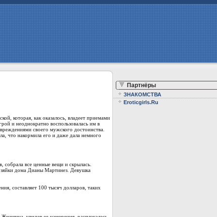
Партнёры
ЗНАКОМСТВА
Eroticgirls.Ru
ой, которая, как оказалось, владеет приемами
агрой и неоднократно воспользовалась им в
повреждениями своего мужского достоинства.
а, что накормила его и даже дала немного
, собрала все ценные вещи и скрылась.
 хозяйки дома Дианы Мартинез. Девушка
ния, составляет 100 тысяч долларов, таких
 Женщина, увидев ее намерения, расплакалась,