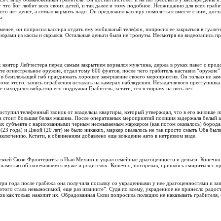
у что Бог любит всех своих детей, и так далее и тому подобное. Неожиданно для всех граб
него нет денег, а семью кормить надо. Он предложил кассиру помолиться вместе с ним, дост
а.
менее, он попросил кассира отдать ему мобильный телефон, попросил ее закрыться в туалет
юрами из кассы и скрылся. Остальные деньги были не тронуты. Несмотря на видеозапись п
х контор Лейчестера перед самым закрытием ворвался мужчина, держа в руках пакет с прод
ете огнестрельное оружие, отдал тому 600 фунтов, после чего грабитель наставил “оружие”
я в близлежащий паб праздновать хорошее завершение своего мероприятия. Он только не зам
роме этого, запись ограбления осталась на камерах наблюдения. Незадачливого преступника
е находился вибратор его подружки Грабитель, кстати, сел в тюрьму на пять лет.
ступил телефонный звонок от владельца квартиры, который утверждал, что в его жилище ло
а стоит большая белая машина. После оперативных мероприятий полиция задержала белый 
ых субъекта с нарисованными черным несмываемым маркером (как потом оказалось) бородами
 (23 года) и Джой (20 лет) не было никаких, маркер оказалось не так просто смыть Оба бы
аключению. Кстати, к обвинениям добавлено еще вождение авто в нетрезвом виде.
екоей Сюзи Фронтеротта в Нью Мехико и украл семейные драгоценности и деньги. Конечно,
памятью об скончавшемся муже и родителях. Конечно, погоревав, пришлось смириться с пр
 три года после грабежа она получила посылку со украденными у нее драгоценностями и зап
этого стала невыносимой, еще раз извините”. Судя по всему, украденное не принесло радос
ов как только накопит их. Обрадованная Сюзи попросила полицию не наказывать грабителя, е