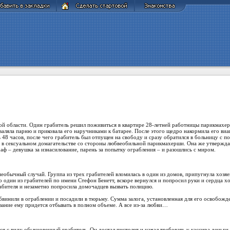
й области. Один грабитель решил поживиться в квартире 28-летней работницы парикмахерск
аваляла парню и приковала его наручниками к батарее. После этого щедро накормила его ви
48 часов, после чего грабитель был отпущен на свободу и сразу обратился в больницу с 
 в сексуальном домагательстве со стороны любвеобильной парикмахерши. Она же утверждал
аф – девушка за изнасилование, парень за попытку ограбления – и разошлись с миром.
обычный случай. Группа из трех грабителей вломилась в один из домов, припугнула хозяев
 но один из грабителей по имени Стефон Бенетт, вскоре вернулся и попросил руки и сердца
абителя и незаметно попросила домочадцев вызвать полицию.
бвинили в ограблении и посадили в тюрьму. Сумма залога, установленная для его освобожде
азание ему придется отбывать в полном объеме. А все из-за любви…
я с виду обыкновенный грабитель. Он достал пистолет и начал требовать у кассира деньги.