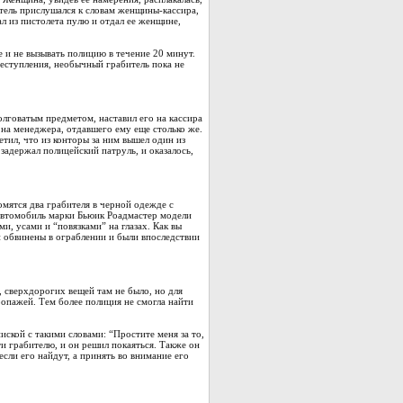
итель прислушался к словам женщины-кассира,
ал из пистолета пулю и отдал ее женщине,
е и не вызывать полицию в течение 20 минут.
реступления, необычный грабитель пока не
олговатым предметом, наставил его на кассира
 на менеджера, отдавшего ему еще столько же.
етил, что из конторы за ним вышел один из
 задержал полицейский патруль, и оказалось,
мятся два грабителя в черной одежде с
автомобиль марки Бьюик Роадмастер модели
, усами и “повязками” на глазах. Как вы
ли обвинены в ограблении и были впоследствии
 сверхдорогих вещей там не было, но для
опажей. Тем более полиция не смогла найти
иской с такими словами: “Простите меня за то,
ти грабителю, и он решил покаяться. Также он
сли его найдут, а принять во внимание его