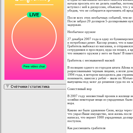
начала просить его не делать ошибки, потом
вступил с ней в дискуссию, объяснил, что у 
убедив, что не собирается причинять ей вред
После всех этих необычных событий, тем не 
После забрал 20 долларов 5-долларовыми куп
задержан.
Необычное оружие
27 декабря 2007 года в одну из букмекерски
и потребовал денег. Кассир решил, что в пак
Грабитель выбежал из магазина, и отправилс
сотрудников и проследил, куда он пошел, а к
что никакого оружия у него не было! В пакет
Грабитель с несмываемой маской
В полицию одного из городов штата Айова по
разрисованными черным лицами, а возле дом
1994 года, в котором находилось два странн
понимаете, шансов у ребят – звали их Мэтью
выпущены под залог до решения суда по их з
Счётчики / статистика
Совестливый вор
В 2007 году неизвестный проник в жилище н
хозяйки некоторые вещи из украденных были 
вора.
Каково же было удивление Сюзи, когда через
что украл Ваше имущество, моя жизнь после 
написал, что вернет 1000 украденных доллар
поступок.
Как рассмешить грабителя