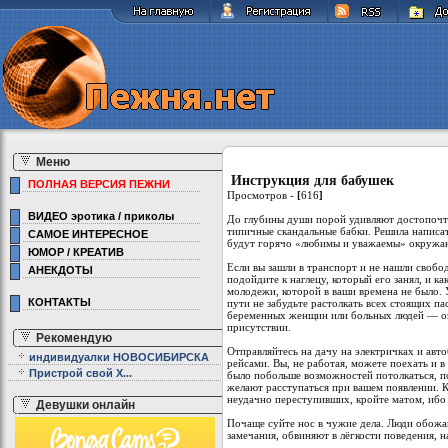
Меню
Инструкция для бабушек
ПОЛНАЯ ВЕРСИЯ ПЕЖНИ
Просмотров -
[
616
]
ВИДЕО эротика / приколы
До глубины души порой удивляют достопочт
типичные скандальные бабки. Решила написат
САМОЕ ИНТЕРЕСНОЕ
будут горячо «любимы и уважаемы» окружа
ЮМОР / КРЕАТИВ
Если вы зашли в транспорт и не нашли свобод
АНЕКДОТЫ
подойдите к наглецу, который его занял, и к
молодежи, которой в ваши времена не было. 
КОНТАКТЫ
пути не забудьте растолкать всех стоящих п
беременных женщин или больных людей — он
присутствии.
Рекомендую
Отправляйтесь на дачу на электричках и ав
индивидуалки НОВОСИБИРСКА
рейсами. Вы, не работая, можете поехать и в
Пристрой свой Х...
было побольше возможностей потолкаться, п
желают расступаться при вашем появлении. Ко
неудачно переступивших, кройте матом, ибо
Девушки онлайн
Почаще суйте нос в чужие дела. Люди обожаю
замечания, обвиняют в лёгкости поведения, н