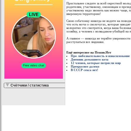
Пристальнее следите за всей окрестной мол
родителям, участковому, омоновцам и презид
участковому надо звонить как можно чаще,
вверенную территорию!
Свою собачонку никогда не водите на поводк
что есть мочи о сволочугах, которые заводя
колоритно это смотрится, когда ваша болонка
хозяйку, а человек с волкодавом-убийцей на 
А главное — никогда не теряйте уверенности
расступаться все людишки.
Ещё интересное на Пежня.Нет
Про любознательность и изнасилование
Дневник домашнего кота
12 членов, которые потрясли мир
Прекрасное далеко
В СССР секса нет!
Счётчики / статистика