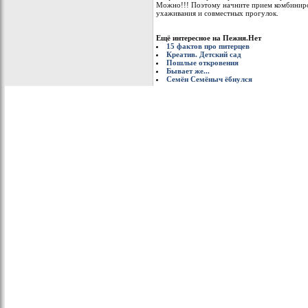
Можно!!! Поэтому начните прием комбиниро
ухаживания и совместных прогулок.
Ещё интересное на Пежня.Нет
15 фактов про питерцев
Креатив. Детский сад
Пошлые откровения
Бывает же...
Семён Семёныч ёбнулся