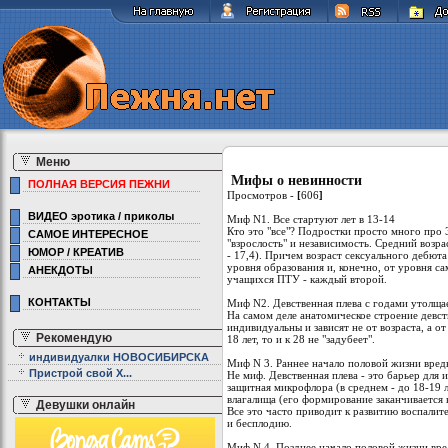
Меню
Мифы о невинности
ПОЛНАЯ ВЕРСИЯ ПЕЖНИ
Просмотров -
[
606
]
ВИДЕО эротика / приколы
Миф N1. Все стартуют лет в 13-14
Кто это "все"? Подростки просто много про 
САМОЕ ИНТЕРЕСНОЕ
"взрослость" и независимость. Средний возра
ЮМОР / КРЕАТИВ
- 17,4). Причем возраст сексуального дебюта
уровня образования и, конечно, от уровня сам
АНЕКДОТЫ
учащихся ПТУ - каждый второй.
КОНТАКТЫ
Миф N2. Девственная плева с годами утолщае
На самом деле анатомическое строение девст
индивидуальны и зависят не от возраста, а о
Рекомендую
18 лет, то и к 28 не "задубеет".
индивидуалки НОВОСИБИРСКА
Миф N 3. Раннее начало половой жизни вред
Пристрой свой Х...
Не миф. Девственная плева - это барьер для 
защитная микрофлора (в среднем - до 18-19 л
влагалища (его формирование заканчивается к
Девушки онлайн
Все это часто приводит к развитию воспалит
и бесплодию.
Миф N 4. Позднее начало половой жизни вре