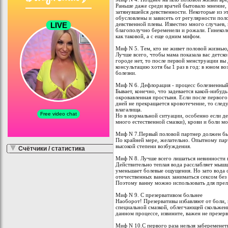
Раньше даже среди врачей бытовало мнение,
затянувшейся девственности. Некоторые из э
обусловлены и зависеть от регулярности поло
девственной плевы. Известно много случаев, 
благополучно беременели и рожали. Гинеколо
как таковой, а с еще одним мифом.
Миф N 5. Тем, кто не живет половой жизнью,
Лучше всего, чтобы мама показала вас детско
городе нет, то после первой менструации вы
консультацию хотя бы 1 раз в год: в юном во
болезни.
Миф N 6. Дефлорация - процесс болезненный
Бывает, конечно, что задевается какой-нибуд
окровавленная простыня. Если после первого 
дней не прекращается кровотечение, то след
влагалища.
Но в нормальной ситуации, особенно если де
много естественной смазки), крови и боли м
Миф N 7.Первый половой партнер должен бы
По крайней мере, желательно. Опытному парт
высокой степени возбуждения.
Счётчики / статистика
Миф N 8. Лучше всего лишаться невинности 
Действительно теплая вода расслабляет мышц
уменьшает болевые ощущения. Но зато вода 
отечественных ваннах заниматься сексом без
Поэтому ванну можно использовать для прелю
Миф N 9. С презервативом больнее
Наоборот! Презервативы избавляют от боли,
специальной смазкой, облегчающей скольжени
данном процессе, извините, важен не презерв
Миф N 10.С первого раза нельзя забеременет