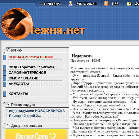
Меню
Недоросль
ПОЛНАЯ ВЕРСИЯ ПЕЖНИ
Просмотров -
[
834
]
ВИДЕО эротика / приколы
Младенец сидел в колясочке у подъезда и, в
собственной слюны.
САМОЕ ИНТЕРЕСНОЕ
- Эхх. – подумал Василий – Сидит себе, не н
ЮМОР / КРЕАТИВ
крутится..
- Пбрбрбрррр – приветливо пускал пузыри м
АНЕКДОТЫ
Василий присел к коляске, сделал из небрито
потянулся к младенцу.
КОНТАКТЫ
- Утипуськать будешь? - строго спросил мла
- Ути-пуси, какие мы взрослые.. – по инерц
- Ну дык. – степенно сказал мледенец – Я ж –
Рекомендую
последний раз позавчера мыл небось.
- Эээ. – совсем потерялся Василий – Ааа. А 
индивидуалки НОВОСИБИРСКА
- А ты к мамке хотел поутипускать и пальца
Пристрой свой Х...
из носа – Как тебе? Умеешь так?
- Омерзительно. – поморщился Василий, дост
- Что омерзительного? – возразил младенец –
Девушки онлайн
- Мал ты еще о фигурах рассуждать. – хихик
- Да пошел ты. Мне 37 лет уже. – сказал мла
- Ладно врать-то.. – не поверил Василий – Чт