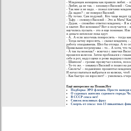
- Младенцев женщины как правило любят. – п
- Любят, да не так. – хихикнул Василий – Сек
- Так мне и не надо. – пожал плечами младен
- Да ладно? – не поверил Василий.
- Ну точно. Сам подумай.. Кто чаще видит г
- Тьфу. – сплюнул Василий – Это ж Мать! Как 
- Дурак. – спокойно ответил младенец – Я ж 
и хватит. Все вспомнил? Вот и получается –
научились пускать – это я еще понимаю. Или 
и деньги неплохие пока идут.
- А.. А если захочешь повзрослеть – тогда ка
- Тогда начну взрослеть. – сказал младенец 
работу опаздываешь. Шел бы отсюда. А то се
Прикольная погремушка – то... А хотя, что 
- А так ты можешь? - вскочил с лавочки Вас
прошелся колесом. Затем пробежался с гикан
себе в рот, надул щеки и резко выдернул пале
- Шшпоок! – громко прозвучал хлопок, похож
- То-то же. – хмыкнул Василий и пошел на ра
- Сволочь! – подавленно прошептал младенец
И начал пытаться выбраться из коляски, чтоб
- Как быстро он взрослеет! – умилилась очер
Ещё интересное на Пежня.Нет
Подборка ЭРО флешек. Просто наведи ку
О суровых жителях сурового города Че
В СССР секса нет!
Список вежливых фраз
Смерть от секса: топ-13 пикантных фин