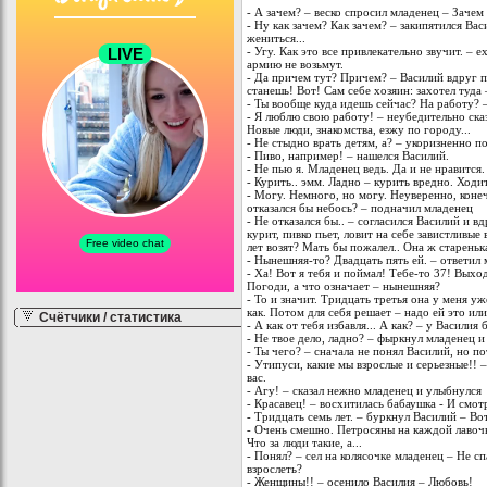
- А зачем? – веско спросил младенец – Зачем
- Ну как зачем? Как зачем? – закипятился Вас
жениться...
- Угу. Как это все привлекательно звучит. –
армию не возьмут.
- Да причем тут? Причем? – Василий вдруг 
станешь! Вот! Сам себе хозяин: захотел туда
- Ты вообще куда идешь сейчас? На работу? –
- Я люблю свою работу! – неубедительно сказ
Новые люди, знакомства, езжу по городу...
- Не стыдно врать детям, а? – укоризненно п
- Пиво, например! – нашелся Василий.
- Не пью я. Младенец ведь. Да и не нравится.
- Курить.. эмм. Ладно – курить вредно. Ход
- Могу. Немного, но могу. Неуверенно, конеч
отказался бы небось? – подначил младенец
- Не отказался бы.. – согласился Василий и вд
курит, пивко пьет, ловит на себе завистливые
лет возят? Мать бы пожалел.. Она ж стареньк
- Нынешняя-то? Двадцать пять ей. – ответил 
- Ха! Вот я тебя и поймал! Тебе-то 37! Выхо
Погоди, а что означает – нынешняя?
- То и значит. Тридцать третья она у меня уж
как. Потом для себя решает – надо ей это или
Счётчики / статистика
- А как от тебя избавля... А как? – у Васили
- Не твое дело, ладно? – фыркнул младенец и
- Ты чего? – сначала не понял Василий, но 
- Утипуси, какие мы взрослые и серьезные!!
вас.
- Агу! – сказал нежно младенец и улыбнулся
- Красавец! – восхитилась бабаушка - И смот
- Тридцать семь лет. – буркнул Василий – Во
- Очень смешно. Петросяны на каждой лавоч
Что за люди такие, а...
- Понял? – сел на колясочке младенец – Не с
взрослеть?
- Женщины!! – осенило Василия – Любовь!