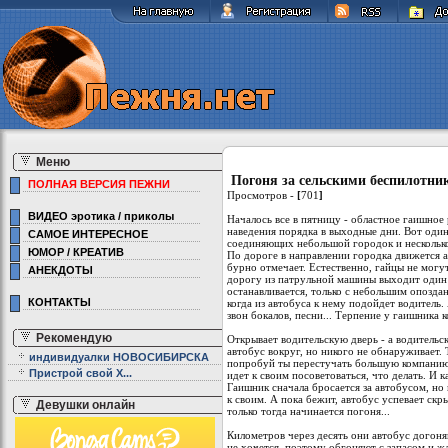
Меню
Погоня за сельскими беспилотни
ПОЛНАЯ ВЕРСИЯ ПЕЖНИ
Просмотров -
[
701
]
ВИДЕО эротика / приколы
Началось все в пятницу - областное гаишное 
наведения порядка в выходные дни. Вот один
САМОЕ ИНТЕРЕСНОЕ
соединяющих небольшой городок и несколько 
ЮМОР / КРЕАТИВ
По дороге в направлении городка движется ав
бурно отмечает. Естественно, гайцы не могу
АНЕКДОТЫ
дорогу из патрульной машины выходит один 
останавливается, только с небольшим опозда
КОНТАКТЫ
когда из автобуса к нему подойдет водитель.
звон бокалов, песни... Терпение у гаишника к
Рекомендую
Открывает водительскую дверь - а водительс
автобус вокруг, но никого не обнаруживает. 
индивидуалки НОВОСИБИРСКА
попробуй ты перестучать большую компанию
Пристрой свой Х...
идет к своим посоветоваться, что делать. И к
Гаишник сначала бросается за автобусом, но
к своим. А пока бежит, автобус успевает ск
Девушки онлайн
только тогда начинается погоня...
Километров через десять они автобус догон
не хочется, поэтому обгоняют с запасом и жд