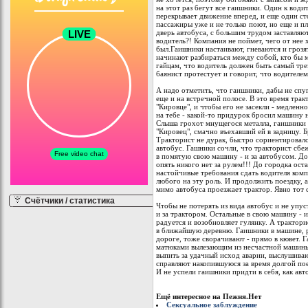
на этот раз бегут все гаишники. Один к води
перекрывает движение вперед, и еще один ст
пассажиры уже и не только поют, но еще и п
дверь автобуса, с большим трудом заставляю
водитель?! Компания не поймет, чего от нее 
был.Гаишники настаивают, гневаются и грозя
начинают разбираться между собой, кто бы 
гайцам, что водитель должен быть самый трез
баянист протестует и говорит, что водителе
А надо отметить, что гаишники, дабы не спу
еще и на встречной полосе. В это время трак
"Кировце", и чтобы его не засекли - медленн
на тебе - какой-то придурок бросил машину н
Слыша грохот мнущегося металла, гаишники в
"Кировец", смачно въехавший ей в задницу. Бр
Тракторист не дурак, быстро сориентировался
автобус. Гашники сочли, что тракторист сбеж
в помятую свою машину - и за автобусом. До
опять никого нет за рулем!!! До городка ост
настойчивые требования сдать водителя комп
любого на эту роль. И продолжить поездку, а
мимо автобуса проезжает трактор. Явно тот 
Счётчики / статистика
Чтобы не потерять из вида автобус и не упус
и за трактором. Остальные в свою машину - и
радуется и возобновляет гулянку. А трактори
в ближайшую деревню. Гаишники в машине, р
дороге, тоже сворачивают - прямо в кювет. Г
матюками вылезающим из несчастной машины.
выпить за удачный исход аварии, выслушиваю
справляют накопившуюся за время долгой пое
И не успели гаишники придти в себя, как авт
Ещё интересное на Пежня.Нет
Сексуальное заблуждение