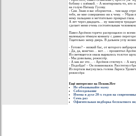
бобину с плёнкой. – А монтировать-то, кто х
на голую Наташу Гусеву.
- Сам. Знаю я вас обормотов… там кадр отреж
тебе, не мне совершенно ни к чему. – Убрав
нему пальцами и мечтательно прикрыл глаза.
А лет через двадцать… ну максимум тридцат
сделает меня очень состоятельным человеком,
Павел Арсёнов горячо распрощался со всеми 
маленькую тёмную комнату с давно перегоре
Тщательно запер дверь. В дальнем углу возни
- Готово? – низкий бас, от которого вибриров
- Да, да, конечно… вот… - прошептал Арсён
Из светящегося овала вырвалось толстое щуп
- Мы довольны, режиссёр.
- А как же это… - Арсёнов сглотнул. – А наг
- Подойди! – Он повиновался. Расстегнул б
Из портала высунулась голова Лариса Удович
режиссёра
Ещё интересное на Пежня.Нет
Не обманывайте маму
Собеседование
Имена в духе 20-x годов на современны
Семь раз
Офигительная подборка бесплатного по