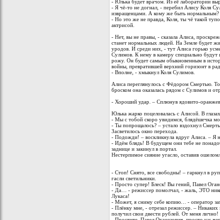
- Юлька будет врачом. Из её лаборатории вы
- Я чё-то не догнал, - перебил Алису Коля С
извращенцами. А кому же быть нормальным?
- Но это же не правда, Коля, ты чё такой туп
актрисой.
- Нет, вы не правы, - сказала Алиса, проскре
станет нормальных людей. На Земле будет ж
уродов. И среди них, - тут Алиса горько усм
Сулимов. К нему в камеру специально будут 
рожу. Он будет самым обыкновенным в истор
войны, превратившей верхний горизонт в ра
- Вполне, - хмыкнул Коля Сулимов.
Алиса переглянулось с Фёдором Смертью. То
броском она оказалась рядом с Сулимов и отр
- Хороший удар. – Сплюнув ядовито-оранжеву
Юлька жарко поцеловалась с Алисой. В глазах
- Мы с тобой скоро увидимся, блядёшечка мо
- Ты попрощалось? – устало вздохнул Смерть
Засветилось окно перехода.
- Подожди! – воскликнула вдруг Алиса. – Я 
- Идём блядь! В будущем они тебе не понадо
заднице и закинул в портал.
Нестерпимое сияние угасло, оставив ошелом
- Стоп! Снято, все свободны! – гаркнул в р
гасли светильники.
- Просто супер! Блеск! Вы гений, Павел Ог
- Да… - режиссер помолчал, - жаль, ЭТО ник
Лукаса!
- Может, я сниму себе копию… - оператор зам
- Плёнку мне, - отрезал режиссер. – Никаких
получил свои двести рублей. От меня лично!
- Простите, Павел Оганезович, просто уж че