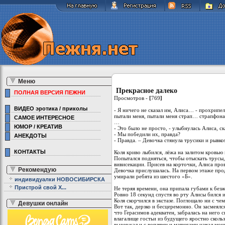
Меню
Прекрасное далеко
ПОЛНАЯ ВЕРСИЯ ПЕЖНИ
Просмотров -
[
769
]
ВИДЕО эротика / приколы
- Я ничего не сказал им, Алиса… - прохрипел
пытали меня, пытали меня страп… страпфон
САМОЕ ИНТЕРЕСНОЕ
…
ЮМОР / КРЕАТИВ
- Это было не просто, - улыбнулась Алиса, с
- Мы победили их, правда?
АНЕКДОТЫ
- Правда. – Девочка стянула трусики и рывко
КОНТАКТЫ
Коля криво лыбился, лёжа на залитом кровью
Попытался подняться, чтобы отыскать трусы,
вивисекации. Присев на корточки, Алиса про
Рекомендую
Девочка прислушалась. На первом этаже прод
умирали ребята из шестого «Б».
индивидуалки НОВОСИБИРСКА
Пристрой свой Х...
Не теряя времени, она припала губами к безж
Ровно 18 секунд спустя во рту Алисы бился 
Коля скорчился в экстазе. Поглощало ни с че
Девушки онлайн
Вот так, дерзко и бесцеремонно. Он засмеялс
что Герасимов адекватен, забралась на него 
влагалище гостьи из будущего яростно сколь
выдержал и с воплями и матюгами начал мощн