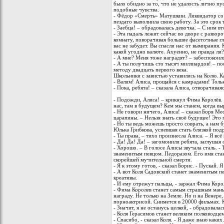
было обидно за то, что не удалость лично п
подобные чувства.
- Фёдор «Смерть» Матушкин. Ликвидатор со 
пездато выполнила свою работу. За это срок 
- Заебца! – обрадовалась девочка. – С ним вт
- Эта падаль лежит сейчас во дворе с развор
комнату, поворачивая большие фасеточные гл
вас не забудет. Вы спасли нас от вымирания.
какой угодно валюте. Ахуенно, не правда ли?
- А мне? Меня тоже наградят? – забеспокоил
- А ты получишь сто тысяч миллиардов! – по
методу двадцать первого века.
Школьники с завистью уставились на Колю. К
- Валим! Алиса, прощайся с камрадами! Тольк
- Пока, ребята! – сказала Алиса, отворачив
- Подожди, Алиса! – крикнул Фима Королёв. –
нас, там в будущем? Кем мы станем, когда в
- Не говори ничего, Алиса! – сказал Боря Ме
царапины. – Нельзя знать своё будущее! Это
- Но ты ведь можешь просто соврать, а нам б
Юлька Грибкова, успевшая стать близкой под
- Ты права, – тихо произнесла Алиса. – Я вс
- Да! Да! Да! – загомонили ребята, заглушая
- Хорошо. – В голосе Алисы звучала сталь. -
знаменитым певцом. Педоразом. Его имя ста
скорейшей мучительной смерти.
- Я к этому готов, - сказал Борис. - Пускай. 
- А вот Коля Садовский станет знаменитым п
креативы.
- И ему отрежут пальцы, - заржал Фима Коро
- Фима Королев станет самым страшным манья
награду. Не только на Земле. Но и на Венере
порноактрисой. Снимется в 20000 фильмах. К
- Значит, я не останусь целкой, - обрадовал
- Коля Герасимов станет великим полководце
- Спасибо, - сказал Коля. - Я даже знаю каких.