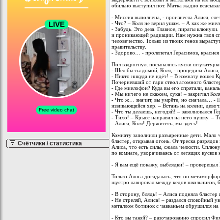
обильно выступил пот. Матка жадно всасыва
- Миссия выполнена, - произнесла Алиса, сле
- Что? – Коля не верил ушам. – А как же мие
- Забудь. Это деза. Главное, пираты клюнули
и проникающей радиации. Нам нужна твоя сп
человечество. Только из твоих генов выраст
правительству.
- Здорово… - пролепетал Герасимов, краснея
Пол вздрогнул, посыпались куски штукатурки
- Шёл бы ты домой, Коля, - процедила Алиса,
- Никто никуда не идёт! – В комнату вошёл 
Почерневший от гари ствол атомного бласте
- Где миелофон? Куда вы его спрятали, канал
- Мы ничего не скажем, сука! – закричал Коля
- Что ж… значит, вы умрёте, но сначала… - 
извивающийся хер. – Встань на колени, девоч
- Что ты делаешь, негодяй! – заволновался Г
- Тихо! – Крысс направил на него пушку. – 
- Алиса, Коля! Держитесь, мы здесь!
Комнату заполнили разъяренные дети. Мало ч
бластер, открывая огонь. От треска разрядо
Счётчики / статистика
Алиса, что есть силы, сжала челюсти. Сплюну
по комнате, уворачиваясь от летящих кусков
- Я вам ещё покажу, выблядки! – проверещал
Только Алиса догадалась, что он метаморфир
шустро лавировал между кедов школьников, 
- В сторону, блядь! – Алиса подняла бластер
- Не стреляй, Алиса! – раздался спокойный у
металлом ботинок с чавканьем обрушился на 
- Кто вы такой? – разочарованно спросил Ф