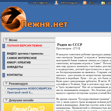
Меню
Родом из СССР
ПОЛНАЯ ВЕРСИЯ ПЕЖНИ
Просмотров -
[
711
]
ВИДЕО эротика / приколы
В каждом советском ребенке пропадал диверса
они смотрели "видики" и играли в "компутеры
САМОЕ ИНТЕРЕСНОЕ
консервной банке плавили свинец из старых 
ЮМОР / КРЕАТИВ
свинчатки, которыми играли в "ушки". Потом
мне еще удалось захватить счастливое детство
АНЕКДОТЫ
в подворотнях, детской преступности и проч
но беспризорниками не являлись. Старшие см
КОНТАКТЫ
имелось - расслоение по возрастному признак
Играли в индейцев. Луки - это да, это была с
Были даже самодельные арбалеты. И мечи. И 
Рекомендую
хуельфов и Толкина. Еще в детском саду мы 
в "трех мушкетеров". Нас не останавливали 
индивидуалки НОВОСИБИРСКА
мы их выламывали нещадно. Это безумие длил
Пристрой свой Х...
корпусе скрипел потертым седлом усатый Бо
Во время сериала "Государственная граница"
Девушки онлайн
что у меня одного была козырная зеленая руб
меня в командиры. Девочки охотно шли в мед
напряженка. Привилегией и обязанностью ком
учесть, "кто с кем играть не хочет, а с кем х