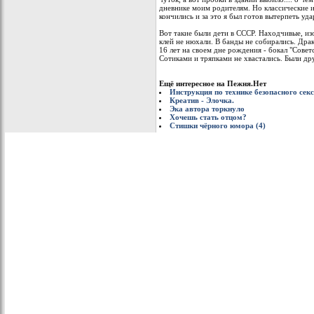
дневнике моим родителям. Но классические и
кончились и за это я был готов вытерпеть уда
Вот такие были дети в СССР. Находчивые, изо
клей не нюхали. В банды не собирались. Дра
16 лет на своем дне рождения - бокал "Совет
Сотиками и тряпками не хвастались. Были др
Ещё интересное на Пежня.Нет
Инструкция по технике безопасного сек
Креатив - Элочка.
Эка автора торкнуло
Хочешь стать отцом?
Стишки чёрного юмора (4)