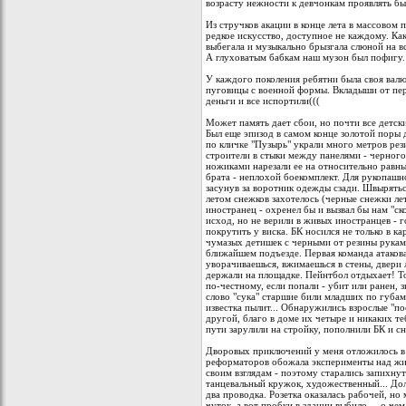
возрасту нежности к девчонкам проявлять бы
Из стручков акации в конце лета в массовом 
редкое искусство, доступное не каждому. Как
выбегала и музыкально брызгала слюной на вс
А глуховатым бабкам наш музон был пофигу.
У каждого поколения ребятни была своя валю
пуговицы с военной формы. Вкладыши от пер
деньги и все испортили(((
Может память дает сбои, но почти все детск
Был еще эпизод в самом конце золотой поры 
по кличке "Пузырь" украли много метров рез
строители в стыки между панелями - черного
ножиками нарезали ее на относительно равны
брата - неплохой боекомплект. Для рукопашн
засунув за воротник одежды сзади. Швырятьс
летом снежков захотелось (черные снежки ле
иностранец - охренел бы и вызвал бы нам "ск
исход, но не верили в живых иностранцев - г
покрутить у виска. БК носился не только в к
чумазых детишек с черными от резины руками
ближайшем подъезде. Первая команда атаковал
уворачиваешься, вжимаешься в стены, двери 
держали на площадке. Пейнтбол отдыхает! То
по-честному, если попали - убит или ранен, з
слово "сука" старшие били младших по губам
известка пылит... Обнаружились взрослые "по
другой, благо в доме их четыре и никаких т
пути зарулили на стройку, пополнили БК и сн
Дворовых приключений у меня отложилось в
реформаторов обожала эксперименты над жив
своим взглядам - поэтому старались запихнут
танцевальный кружок, художественный... Дол
два проводка. Розетка оказалась рабочей, но
чуток, а вот пробки в здании выбило.... о ч