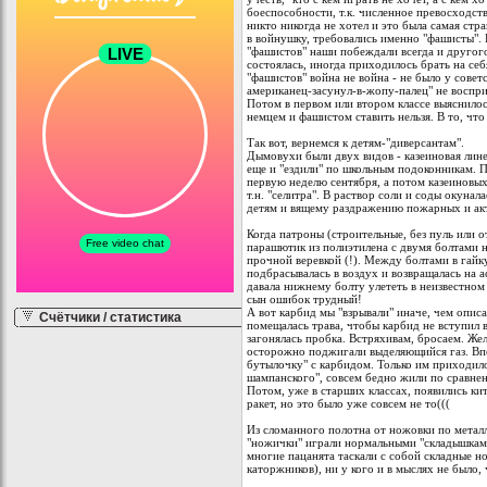
боеспособности, т.к. численное превосходст
никто никогда не хотел и это была самая стр
в войнушку, требовались именно "фашисты". 
"фашистов" наши побеждали всегда и другого
состоялась, иногда приходилось брать на се
"фашистов" война не война - не было у совет
американец-засунул-в-жопу-палец" не воспри
Потом в первом или втором классе выяснилос
немцем и фашистом ставить нельзя. В то, что
Так вот, вернемся к детям-"диверсантам".
Дымовухи были двух видов - казеиновая лин
еще и "ездили" по школьным подоконникам. Пу
первую неделю сентября, а потом казеиновых 
т.н. "селитра". В раствор соли и соды окунал
детям и вящему раздражению пожарных и ак
Когда патроны (строительные, без пуль или от
парашютик из полиэтилена с двумя болтами н
прочной веревкой (!). Между болтами в гайк
подбрасывалась в воздух и возвращалась на а
давала нижнему болту улететь в неизвестном
сын ошибок трудный!
А вот карбид мы "взрывали" иначе, чем описа
Счётчики / статистика
помещалась трава, чтобы карбид не вступил 
загонялась пробка. Встряхивам, бросаем. Же
осторожно поджигали выделяющийся газ. Впос
бутылочку" с карбидом. Только им приходило
шампанского", совсем бедно жили по сравне
Потом, уже в старших классах, появились ки
ракет, но это было уже совсем не то(((
Из сломанного полотна от ножовки по металлу
"ножички" играли нормальными "складышками
многие пацанята таскали с собой складные н
каторжников), ни у кого и в мыслях не было,