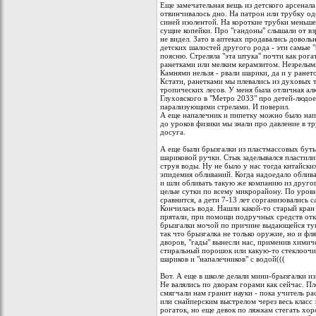
Еще замечательная вещь из детского арсенала
отвинчивалось дно. На патрон или трубку о
синей изолентой. На короткие трубки меньше
сущие копейки. Про "гандоны" слышали от взр
не видел. Зато в аптеках продавались довол
детских шалостей другого рода - эти самые "
поясню. Стреляла "эта штука" почти как рога
ранетками или мелким керамзитом. Незрелым
Камнями нельзя - рвали шарики, да и у ранет
Кстати, ранетками мы плевались из духовых 
тропических лесов. У меня была отличная ал
Глуховского в "Метро 2033" про детей-людо
парализующими стрелами. И поверил.
А еще напалечник и пипетку можно было напо
до уроков физики мы знали про давление в тр
досуга.
А еще были брызгалки из пластмассовых буты
шариковой ручки. Стык заделывался пластили
струя воды. Ну не было у нас тогда китайски
эпидемия обливаний. Когда надоедало облива
и шли обливать такую же компанию из друго
целые сутки по всему микрорайону. По уровн
сравнится, а дети 7-13 лет сорганизовались 
Кончилась вода. Нашли какой-то старый кран
прятали, при помощи подручных средств отк
брызгалки мочой по причине выдающейся туп
так что брызгалка не только оружие, но и ф
дворов, "гады" вынесли нас, применив химич
стиральный порошок или какую-то стеклоочис
шариков и "напалечников" с водой(((
Вот. А еще в школе делали мини-брызгалки 
Не валялись по дворам горами как сейчас. П
смягчали нам гранит науки - пока учитель р
или снайперским выстрелом через весь класс 
рогаток, но еще девок по ляжкам стегать хор