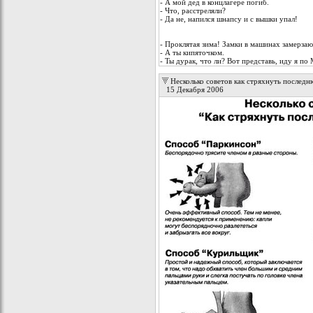
- А мой дед в концлагере погиб.
- Что, расстреляли?
- Да не, напился шнапсу и с вышки упал!
- Проклятая зима! Замки в машинах замерзаю
- А ты кипяточком.
- Ты дурак, что ли? Вот представь, иду я п
Несколько советов как стряхнуть последн
15 Декабря 2006