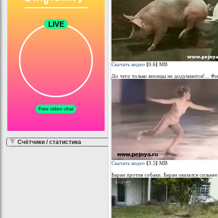
Скачать видео
[
0.6
]
МB
До чего только японцы не додумаются!... Ф
Счётчики / статистика
Скачать видео
[
3.5
]
МB
Баран против собаки. Баран оказался сильнее