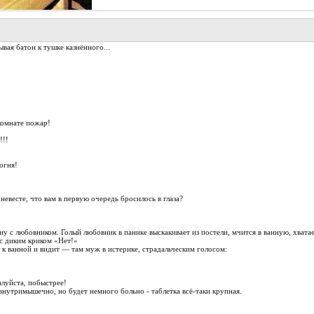
вая батон к тушке казнённого...
 комнате пожар!
!!!
 огня!
невесте, что вам в первую очередь бросилось в глаза?
у с любовником. Голый любовник в панике выскакивает из постели, мчится в ванную, хватае
 с диким криком «Нет!»
т к ванной и видит — там муж в истерике, страдальческим голосом:
алуйста, побыстрее!
внутримышечно, но будет немного больно - таблетка всё-таки крупная.