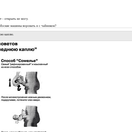
т - открыть не могу.
о Москве машины воровать и с чайником?
юю каплю.