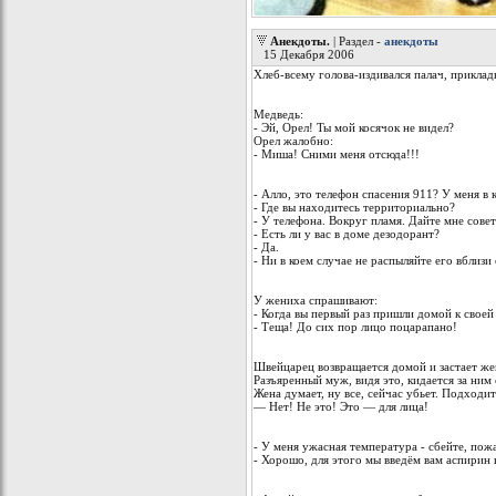
Анекдоты.
| Раздел -
анекдоты
15 Декабря 2006
Хлеб-всему голова-издивался палач, приклады
Медведь:
- Эй, Орел! Ты мой косячок не видел?
Орел жалобно:
- Миша! Сними меня отсюда!!!
- Алло, это телефон спасения 911? У меня в
- Где вы находитесь территориально?
- У телефона. Вокруг пламя. Дайте мне совет
- Есть ли у вас в доме дезодорант?
- Да.
- Ни в коем случае не распыляйте его вблизи
У жениха спрашивают:
- Когда вы первый раз пришли домой к своей 
- Теща! До сих пор лицо поцарапано!
Швейцарец возвращается домой и застает жен
Разъяренный муж, видя это, кидается за ним
Жена думает, ну все, сейчас убьет. Подходи
— Нет! Не это! Это — для лица!
- У меня ужасная температура - сбейте, пож
- Хорошо, для этого мы введём вам аспирин 