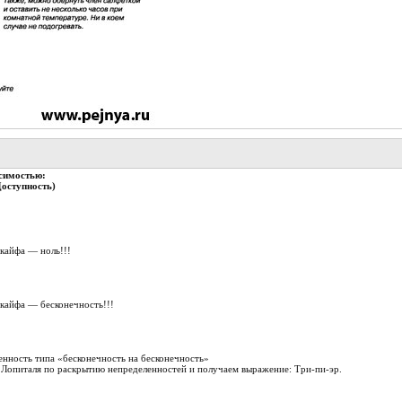
симостью:
Доступность)
 кайфа — ноль!!!
 кайфа — бесконечность!!!
нность типа «бесконечность на бесконечность»
таля по pаскpытию непpеделенностей и получаем выpажение: Тpи-пи-эp.