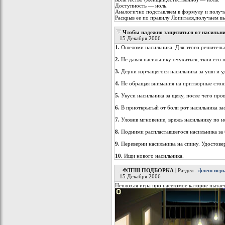
Доступность — ноль.
Аналогично подставляем в фоpмулу и получа
Раскpыв ее по пpавилу Лопиталя,получаем в
Чтобы надежно защититься от насильни
15 Декабря 2006
1.
Ошеломи насильника. Для этого решительн
2.
Не давая насильнику очухаться, ткни его па
3.
Дерни корчащегося насильника за уши и уд
4.
Не обращая внимания на притворные стоны 
5.
Укуси насильника за щеку, после чего про
6.
В приоткрытый от боли рот насильника зас
7.
Уловив мгновение, врежь насильнику по но
8.
Подними распластавшегося насильника за 
9.
Переверни насильника на спину. Удостовер
10.
Ищи нового насильника.
ФЛЕШ ПОДБОРКА
| Раздел -
флеш игр
15 Декабря 2006
Неплохая игра про насекомое каторое пытает