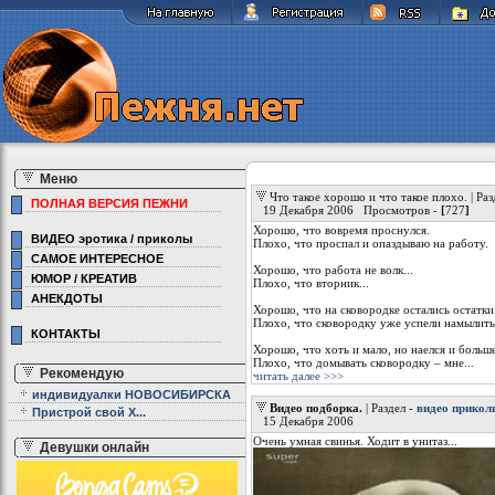
Меню
Что такое хорошо и что такое плохо. | Раз
ПОЛНАЯ ВЕРСИЯ ПЕЖНИ
19 Декабря 2006 Просмотров -
[
727
]
Хорошо, что вовремя проснулся.
ВИДЕО эротика / приколы
Плохо, что проспал и опаздываю на работу.
САМОЕ ИНТЕРЕСНОЕ
Хорошо, что работа не волк...
ЮМОР / КРЕАТИВ
Плохо, что вторник...
АНЕКДОТЫ
Хорошо, что на сковородке остались остатки
Плохо, что сковородку уже уcпели намылить.
КОНТАКТЫ
Хорошо, что хоть и мало, но наелся и больше
Плохо, что домывать сковородку – мне...
Рекомендую
читать далее >>>
индивидуалки НОВОСИБИРСКА
Видео подборка.
| Раздел -
видео прико
Пристрой свой Х...
15 Декабря 2006
Очень умная свинья. Ходит в унитаз...
Девушки онлайн