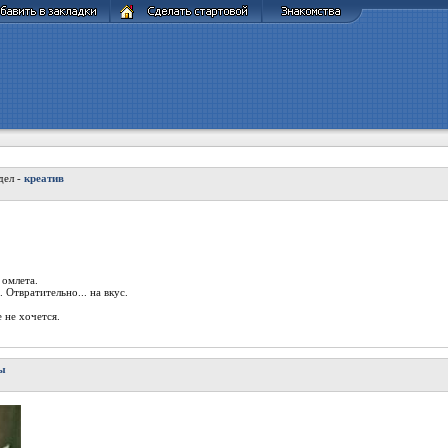
дел -
креатив
 омлета.
 Отвратительно... на вкус.
 не хочется.
лы