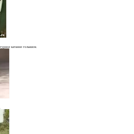
игурное катание голышом.
.