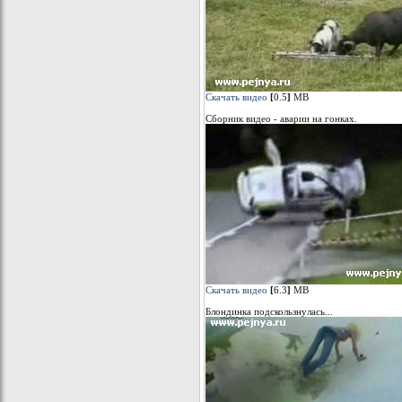
Скачать видео
[
0.5
]
МB
Сборник видео - аварии на гонках.
Скачать видео
[
6.3
]
МB
Блондинка подскользнулась...