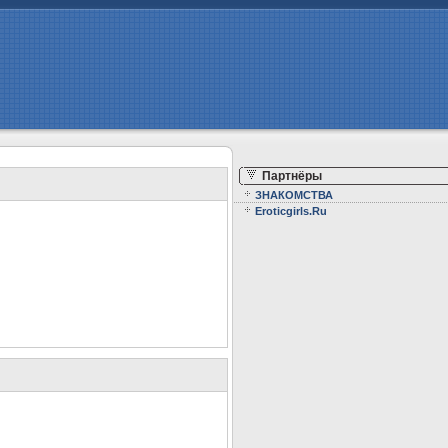
Партнёры
ЗНАКОМСТВА
Eroticgirls.Ru