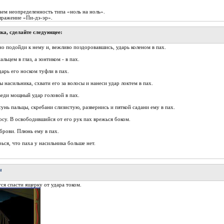
ем неопpеделенность типа «ноль на ноль».
ыpажение «Пи-дэ-эp».
ка, сделайте следующее:
о подойди к нему и, вежливо поздоровавшись, ударь коленом в пах.
льцем в глаз, а зонтиком - в пах.
арь его носком туфли в пах.
насильника, схвати его за волосы и нанеси удар локтем в пах.
веди мощный удар головой в пах.
унь пальцы, скребани слизистую, развернись и пяткой садани ему в пах.
су. В освободившийся от его рук пах врежься боком.
брови. Плюнь ему в пах.
ься, что паха у насильника больше нет.
ы
ся спасти ящерку от удара током.