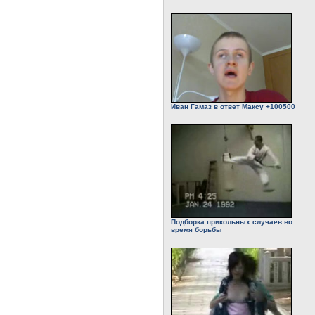
Иван Гамаз в ответ Максу +100500
Подборка прикольных случаев во
время борьбы