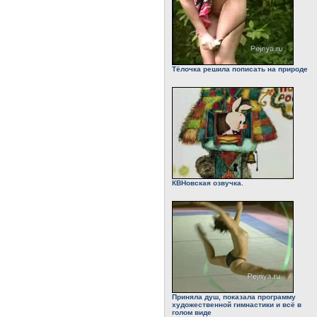
Тёлочка решила пописать на природе
КВНовская озвучка.
Приняла душ, показала программу
художественной гимнастики и всё в
голом виде