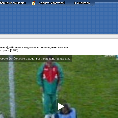
есно футбольные медики все такие идиоты как эти.
отров -
[
1760
]
ресно футбольные медики все такие идиоты как эти.