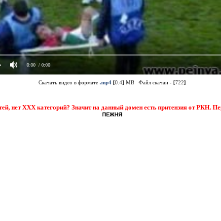
0:00
/ 0:00
Скачать видео в формате
.mp4
[
0.4
]
MB Файл скачан -
[
722
]
тей, нет XXX категорий? Значит на данный домен есть притензия от РКН. П
ПЕЖНЯ