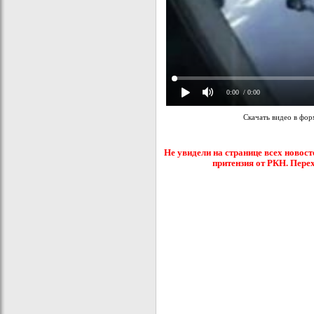
0:00
/ 0:00
Скачать видео в фо
Не увидели на странице всех новост
притензия от РКН. Пере