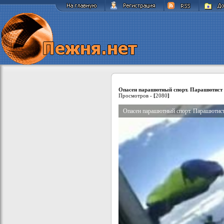
Опасен парашютный спорт. Парашютист з
Просмотров -
[
2080
]
Опасен парашютный спорт. Парашютист 