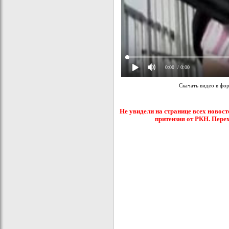
0:00
/ 0:00
Скачать видео в фо
Не увидели на странице всех новост
притензия от РКН. Пере