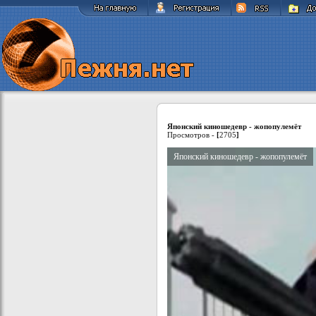
Японский киношедевр - жопопулемёт
Просмотров -
[
2705
]
Японский киношедевр - жопопулемёт