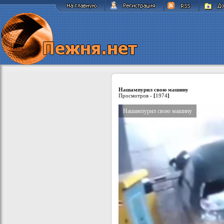
Нашампурил свою машину
Просмотров -
[
1974
]
Нашампурил свою машину