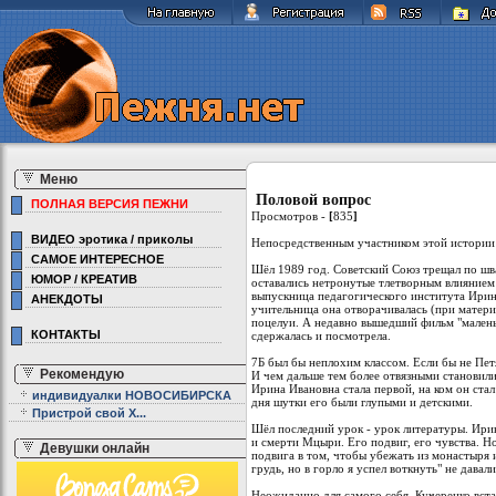
Меню
Половой вопрос
ПОЛНАЯ ВЕРСИЯ ПЕЖНИ
Просмотров -
[
835
]
ВИДЕО эротика / приколы
Непосредственным участником этой истории я
САМОЕ ИНТЕРЕСНОЕ
Шёл 1989 год. Советский Союз трещал по шв
ЮМОР / КРЕАТИВ
оставались нетронутые тлетворным влиянием
выпускница педагогического института Ирин
АНЕКДОТЫ
учительница она отворачивалась (при матери
поцелуи. А недавно вышедший фильм "малень
КОНТАКТЫ
сдержалась и посмотрела.
7Б был бы неплохим классом. Если бы не Петя
Рекомендую
И чем дальше тем более отвязными становили
Ирина Ивановна стала первой, на ком он ста
индивидуалки НОВОСИБИРСКА
дня шутки его были глупыми и детскими.
Пристрой свой Х...
Шёл последний урок - урок литературы. Ири
и смерти Мцыри. Его подвиг, его чувства. Но
Девушки онлайн
подвига в том, чтобы убежать из монастыря и
грудь, но в горло я успел воткнуть" не дав
Неожиданно для самого себя, Кучеренко вста