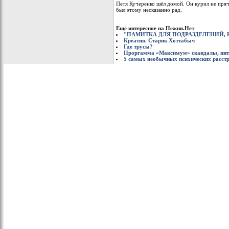
Петя Кучеренко шёл домой. Он курил не пряч
был этому несказанно рад.
Ещё интересное на Пежня.Нет
"ПАМИТКА ДЛЯ ПОДРАЗДЕЛЕНИЙ,
Креатив. Старик Хоттабыч
Где трусы?
Проргамма «Максимум» скандалы, интри
5 самых необычных психических расст