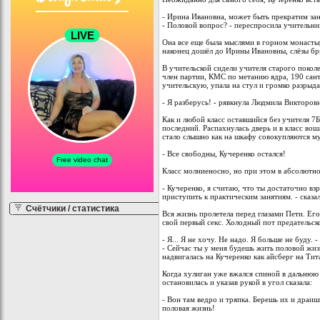
- Ирина Ивановна, может быть прекратим за
- Половой вопрос? - переспросила учительни
Она все еще была мыслями в горном монасты
наконец дошёл до Ирины Ивановны, слёзы брыз
В учительской сидели учителя старого поколе
член партии, КМС по метанию ядра, 190 сант
учительскую, упала на стул и громко разрыда
- Я разберусь! - рявкнула Людмила Викторов
Как и любой класс оставшийся без учителя 7
последний. Распахнулась дверь и в класс во
стало слышно как на шкафу совокупляются м
- Все свободны, Кучеренко остался!
Класс молниеносно, но при этом в абсолютно
- Кучеренко, я считаю, что ты достаточно вз
приступить к практическим занятиям. - сказал
Счётчики / статистика
Вся жизнь пролетела перед глазами Пети. Ег
свой первый секс. Холодный пот предательск
- Я... Я не хочу. Не надо. Я больше не буду. -
- Сейчас ты у меня будешь жить половой жи
надвигалась на Кучеренко как айсберг на Тит
Когда хулиган уже вжался спиной в дальнюю 
остановилась и указав рукой в угол сказала:
- Вон там ведро и тряпка. Берешь их и драиш
половая жизнь!