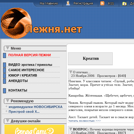
Меню
ПОЛНАЯ ВЕРСИЯ ПЕЖНИ
Креатив
ВИДЕО эротика / приколы
САМОЕ ИНТЕРЕСНОЕ
О птичках...
ЮМОР / КРЕАТИВ
23 Ноября 2006 Просмотров -
[
640
]
АНЕКДОТЫ
Пингвин. У классиков читаем: «Глупый, робк
Значит, морж. Прячет в утёсах тело. Значит
убийца!
КОНТАКТЫ
Канарейка. Жёлтенькая. «Щебечет, щебечет, 
Рекомендую
Чижик. Который пыжик. Который пьёт водку
северного оленя в возрасте до 1 месяца. Ме
индивидуалки НОВОСИБИРСКА
алкоголик, покрытая мехом северного оленя.
Пристрой свой Х...
Аист. Таскает детей. Таскает не в смысле вор
читать полностью >>>
Девушки онлайн
ВОПРОС:
Почему курицы перешли чере
23 Ноября 2006 Просмотров -
[
807
]