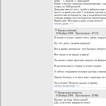
День – 7, неделя -1. выходной.
Ближе к вечеру нацепив спецэкипировку: ст
гулять по Набережной.
Девушки вместо того, чтобы улыбаться как-т
мосту за мной уже шло 3 человека, одетых
захотел как почерпнуть, так и поделиться оп
говорят языком жестом (причем хватательных
Вывод дня: Местами я даже очень ничего!
читать далее >>>
Фразы учителей.
8 Ноября 2006 Просмотров -
[
717
]
Я пошла в туалет, сидите тихо, дверь открыта
Ну что, дети, сделаем перекур?
Всё в ваших интересах: чем быстрее уберёте
Вот запью и не приду в школу!
Ты зачем в таких коротких шортах на физку
В десятом классе стыдно в туалет ходить.
А сейчас открываем половые органы и внима
Хватит болтать, а то весь класс пересажу на
Ты в туалет? Помочи заодно и тряпку.
читать полностью >>>
Прикольные вопросы.
8 Ноября 2006 Просмотров -
[
798
]
Можно ли тещу убить ватой?
(Да, если в нее завернуть утюг)