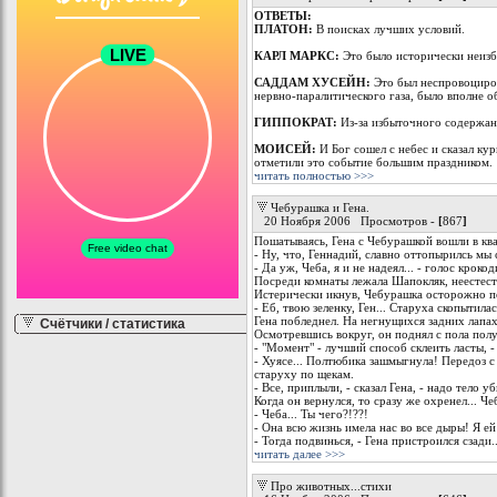
ОТВЕТЫ:
ПЛАТОН:
В поисках лучших условий.
КАРЛ МАРКС:
Это было исторически неиз
САДДАМ ХУСЕЙН:
Это был неспровоциров
нервно-паралитического газа, было вполне о
ГИППОКРАТ:
Из-за избыточного содержан
МОИСЕЙ:
И Бог сошел с небес и сказал ку
отметили это событие большим праздником.
читать полностью >>>
Чебурашка и Гена.
20 Ноября 2006 Просмотров -
[
867
]
Пошатываясь, Гена с Чебурашкой вошли в ква
- Ну, что, Геннадий, славно оттопырилсь мы
- Да уж, Чеба, я и не надеял... - голос кроко
Посреди комнаты лежала Шапокляк, неестест
Истерически икнув, Чебурашка осторожно по
- Еб, твою зеленку, Ген... Старуха скопытилась
Гена побледнел. На негнущихся задних лапа
Счётчики / статистика
Осмотревшись вокруг, он поднял с пола пол
- "Момент" - лучший способ склеить ласты, -
- Хуясе... Полтюбика зашмыгнула! Передоз с
старуху по щекам.
- Все, приплыли, - сказал Гена, - надо тело 
Когда он вернулся, то сразу же охренел... Ч
- Чеба... Ты чего?!??!
- Она всю жизнь имела нас во все дыры! Я ей
- Тогда подвинься, - Гена пристроился сзади..
читать далее >>>
Про животных...стихи