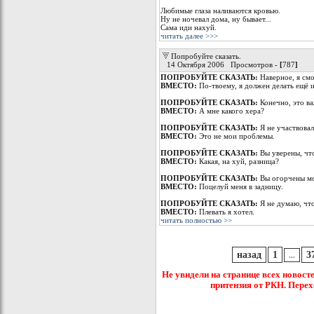
Любимые глаза наливаются кровью.
Ну не ночевал дома, ну бывает...
Сама иди нахуй.
читать далее >>>
Попробуйте сказать.
14 Октября 2006 Просмотров -
[
787
]
ПОПРОБУЙТЕ СКАЗАТЬ:
Наверное, я смо
ВМЕСТО:
По-твоему, я должен делать ещё и
ПОПРОБУЙТЕ СКАЗАТЬ:
Конечно, это в
ВМЕСТО:
А мне какого хера?
ПОПРОБУЙТЕ СКАЗАТЬ:
Я не участвовал
ВМЕСТО:
Это не мои проблемы.
ПОПРОБУЙТЕ СКАЗАТЬ:
Вы уверены, чт
ВМЕСТО:
Какая, на хуй, разница?
ПОПРОБУЙТЕ СКАЗАТЬ:
Вы огорчены м
ВМЕСТО:
Поцелуй меня в задницу.
ПОПРОБУЙТЕ СКАЗАТЬ:
Я не думаю, что
ВМЕСТО:
Плевать я хотел.
читать полностью >>
назад
1
3
...
Не увидели на странице всех новост
притензия от РКН. Перех