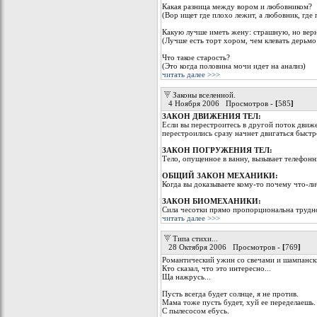
Какая разница между вором и любовником?
(Вор ищет где плохо лежит, а любовник, где 
Какую лучше иметь жену: страшную, но верн
(Лучше есть торт хором, чем клевать дерьмо
Что такое старость?
(Это когда половина мочи идет на анализ)
читать далее >>>
Законы вселенной.
4 Ноября 2006 Просмотров -
[
585
]
ЗАКОН ДВИЖЕНИЯ ТЕЛ:
Если вы перестроитесь в другой поток движе
перестроились сразу начнет двигаться быстр
ЗАКОН ПОГРУЖЕНИЯ ТЕЛ:
Тело, опущенное в ванну, вызывает телефонн
ОБЩИЙ ЗАКОН МЕХАНИКИ:
Когда вы доказываете кому-то почему что-либ
ЗАКОН БИОМЕХАНИКИ:
Сила чесотки прямо пропорциональна трудно
читать далее >>>
Типа стихи...
28 Октября 2006 Просмотров -
[
769
]
Романтический ужин со свечами и шампанск
Кто сказал, что это интересно...
Ща нажрусь...
Пусть всегда будет солнце, я не против.
Мама тоже пусть будет, хуй ее переделаешь.
С пылесосом ебусь.