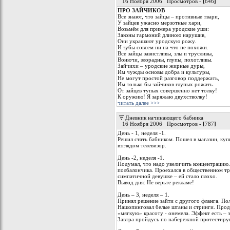
16 Ноября 2006 Просмотров -
[
646
]
ПРО ЗАЙЧИКОВ
Все знают, что зайцы – противные твари,
У зайцев ужасно мерзотные хари,
Возьмём для примера уродские уши:
Законы гармоний длиною нарушив,
Они украшают уродскую рожу.
И зубы совсем ни на что не похожи.
Все зайцы завистливы, злы и трусливы,
Вонючи, злорадны, глупы, похотливы.
Зайчихи – уродские жирные дуры,
Им чужды основы добра и культуры,
Не могут простой разговор поддержать,
Им только бы зайчиков глупых рожать.
От зайцев тупых совершенно нет толку!
К оружию! Я заряжаю двухстволку!
читать далее >>>
Дневник начинающего бабника
16 Ноября 2006 Просмотров -
[
787
]
День - 1, неделя -1.
Решил стать бабником. Пошел в магазин, куп
взглядом телевизор.
День -2, неделя -1.
Подумал, что надо увеличить концентрацию.
полбалончика. Проехался в общественном т
симпатичной девушке – ей стало плохо.
Вывод дня: Не верьте рекламе!
День – 3, неделя – 1.
Принял решение зайти с другого фланга. По
Нашопинговал белые штаны и стринги. Прод
«мягкую» красоту - онемела. Эффект есть – 
Завтра пройдусь по набережной протестиру